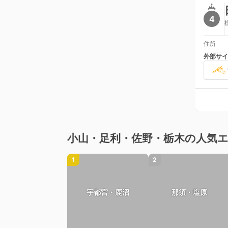
4
住所
外部サイ
小山・足利・佐野・栃木の人気
1
2
宇都宮・鹿沼
那須・塩原