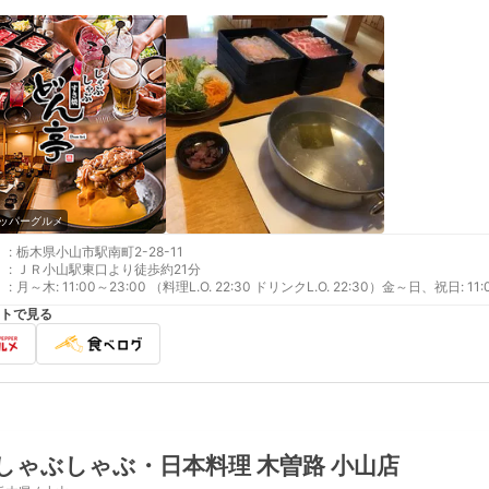
ッパーグルメ
:
栃木県小山市駅南町2-28-11
:
ＪＲ小山駅東口より徒歩約21分
:
月～木: 11:00～23:00 （料理L.O. 22:30 ドリンクL.O. 22:30）金～日、祝日: 11:0
トで見る
しゃぶしゃぶ・日本料理 木曽路 小山店