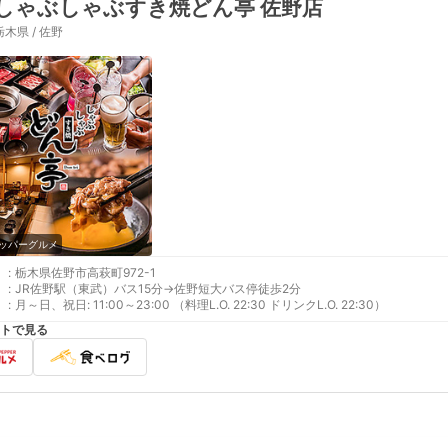
しゃぶしゃぶすき焼どん亭 佐野店
栃木県 / 佐野
ッパーグルメ
:
栃木県佐野市高萩町972-1
:
JR佐野駅（東武）バス15分→佐野短大バス停徒歩2分
:
月～日、祝日: 11:00～23:00 （料理L.O. 22:30 ドリンクL.O. 22:30）
トで見る