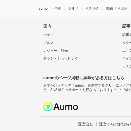
aumo
全国
グルメ
すき焼き
関東 すき焼き
国内
記事
ホテル
記事
グルメ
タグ
レジャー・観光
エリ
チラシ・ショッピング
ライ
カテ
aumoのページ掲載に興味がある方はこちら
おでかけメディア「aumo」を運営するグリーエック
た、SNS運用のサポートも行なっておりますので、We
運営会社
運営からのお知ら