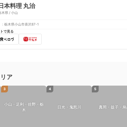
日本料理 丸治
栃木県 / 小山
:
栃木県小山市喜沢87-1
トで見る
エリア
3
4
5
小山・足利・佐野・栃
日光・鬼怒川
真岡・益子・烏
木