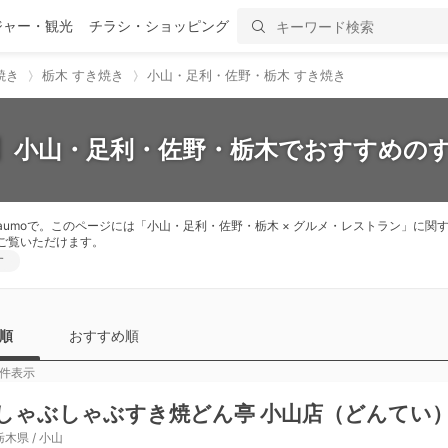
ジャー・観光
チラシ・ショッピング
焼き
栃木 すき焼き
小山・足利・佐野・栃木 すき焼き
新】小山・足利・佐野・栃木でおすすめのす
umoで。このページには「小山・足利・佐野・栃木 × グルメ・レストラン」に
ご覧いただけます。
す
順
おすすめ順
件表示
しゃぶしゃぶすき焼どん亭 小山店（どんてい
栃木県 / 小山