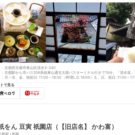
ッパーグルメ
:
京都府京都市東山区清水3-340
:
京都駅から市バス206系統東山通北大路バスターミナル行きで15分。「清水道」
:
月～水、金、祝前日: 11:00～16:30 （料理L.O. 16:00）土、日、祝日: 11:00～17:3
トで見る
祇をん 豆寅 祇園店（【旧店名】 かわ富）
京都府 / 祇園