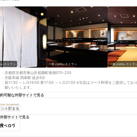
omレストラン
一休.comレストラン
一休.comレストラ
:
京都府京都市東山区祇園町南側570-235
:
京阪本線 四条駅 徒歩5分
:
昼11:30 ～ L.O.14:00 夜17:00 ～ L.O.21:00 ※当店はコース料理
願いいたします。
約可能な外部サイトで見る
イント貯まる
外部サイトで見る