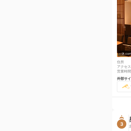
一休.c
住所
アクセス
営業時間
外部サイ
3