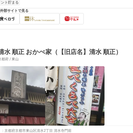
イント貯まる
外部サイトで見る
清水 順正 おかべ家（【旧店名】清水 順正）
京都府 / 東山
:
京都府京都市東山区清水2丁目 清水寺門前