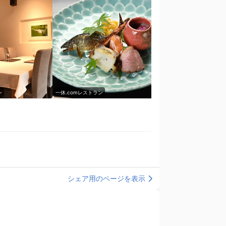
ン
一休.comレストラン
一休.comレストラン
シェア用のページを表示