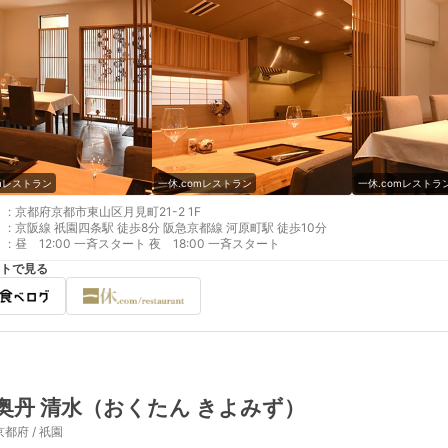
omレストラン
一休.comレストラン
一休.comレストラ
:
京都府京都市東山区月見町21-2 1F
:
京阪線 祇園四条駅 徒歩8分 阪急京都線 河原町駅 徒歩10分
:
昼 12:00 一斉スタート 夜 18:00 一斉スタート
トで見る
奥丹 清水（おくたん きよみず）
京都府 / 祇園