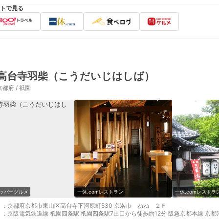
トで見る
高台寺羽柴（こうだいじはしば）
京都府 / 祇園
ッパーグルメ
一休.comレストラン
一休.comレストラ
:
京都府京都市東山区高台寺下河原町530 京洛市 ねね ２Ｆ
:
京阪電気鉄道線 祇園四条駅 祇園四条駅7出口から徒歩約12分 阪急京都本線 京都河