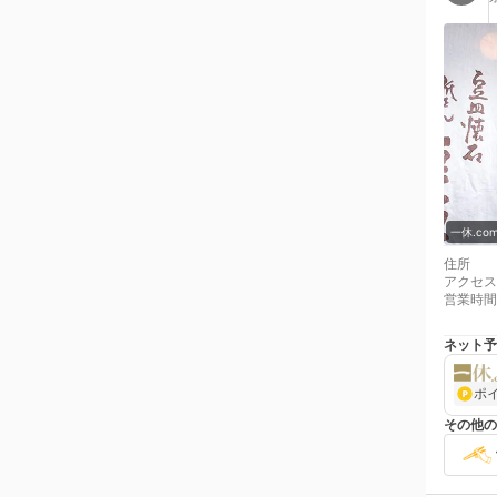
一休.c
住所
アクセス
営業時間
ネット予
ポ
その他の