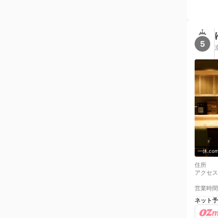
5
一休.c
住所
アクセス
営業時間
ネット予