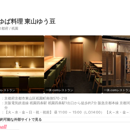
ゆば料理 東山ゆう豆
京都府 / 祇園
omレストラン
一休.comレストラン
一休.comレストラ
:
京都府京都市東山区祇園町南側570-218
:
京阪電気鉄道線 祇園四条駅 祇園四条駅1出口から徒歩約7分 阪急京都本線 京都河原町
分
:
【火～水・金～日・祝・祝前】 昼 11:00 ～ 15:00（L.O.14:00） 【火～水・金～日・
約可能な外部サイトで見る