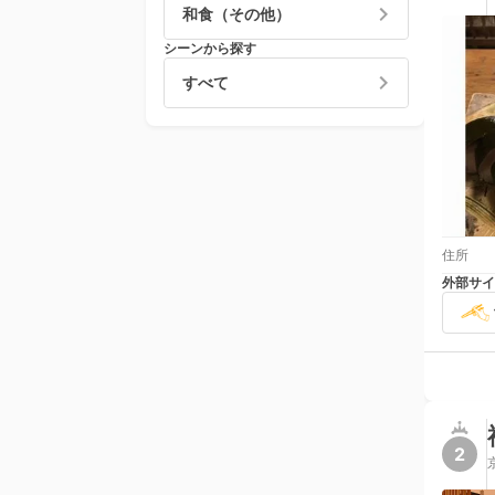
和食（その他）
シーンから探す
すべて
住所
外部サイ
2