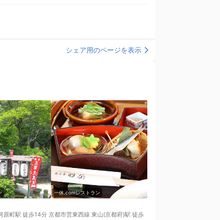
シェア用のページを表示
ン
一休.comレストラン
一休.comレストラン
原町駅 徒歩14分 京都市営東西線 東山(京都府)駅 徒歩