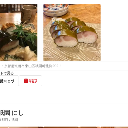
:
京都府京都市東山区祇園町北側292-1
トで見る
祇園 にし
京都府 / 祇園