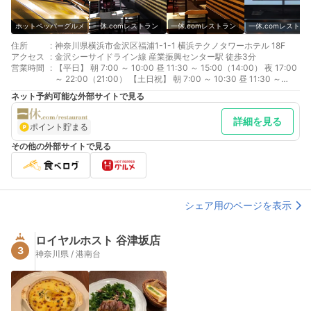
ホットペッパーグルメ
一休.comレストラン
一休.comレストラン
一休.comレストラ
住所
:
神奈川県横浜市金沢区福浦1-1-1 横浜テクノタワーホテル 18F
アクセス
:
金沢シーサイドライン線 産業振興センター駅 徒歩3分
営業時間
:
【平日】 朝 7:00 ～ 10:00 昼 11:30 ～ 15:00（14:00） 夜 17:00
～ 22:00（21:00） 【土日祝】 朝 7:00 ～ 10:30 昼 11:30 ～
16:00（15:00） 夜 17:00 ～ 22:00（21:00）
ネット予約可能な外部サイトで見る
詳細を見る
ポイント貯まる
その他の外部サイトで見る
シェア用のページを表示
ロイヤルホスト 谷津坂店
3
神奈川県 / 港南台