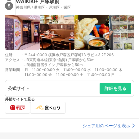
WAIKIKI+ 戸塚駅前
5
神奈川県 / 港南区・戸塚区・栄区
住所
:
〒244-0003 横浜市戸塚区戸塚町13 ラピス3 2F 206
アクセス
:
JR東海道本線(東京ｰ熱海) 戸塚駅から50m
JR湘南新宿ライン 戸塚駅から50m
営業時間
:
JR横須賀線 戸塚駅から50m
月 11:00~00:00 火 11:00~00:00 水 11:00~00:00 木
JR成田エクスプレス 戸塚駅から50m
11:00~00:00 金 11:00~00:00 土 11:00~00:00 日
ブルーライン 戸塚駅から72m
11:00~00:00
公式サイト
詳細を見る
外部サイトで見る
シェア用のページを表示