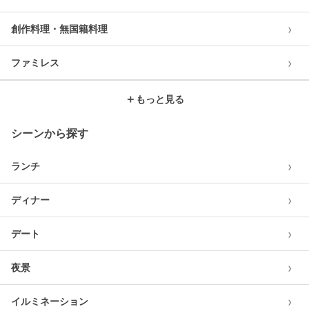
›
創作料理・無国籍料理
›
ファミレス
＋
もっと見る
シーンから探す
›
ランチ
›
ディナー
›
デート
›
夜景
›
イルミネーション