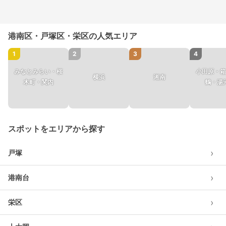
港南区・戸塚区・栄区の人気エリア
1
2
3
4
みなとみらい・桜
小田原・箱
横浜
湘南
木町・関内
鶴・湯
スポットをエリアから探す
›
戸塚
›
港南台
›
栄区