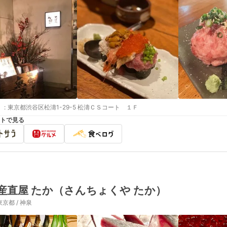
:
東京都渋谷区松濤1-29-5 松濤ＣＳコート １Ｆ
トで見る
産直屋 たか（さんちょくや たか）
東京都 / 神泉