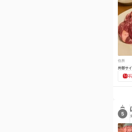
住所
外部サイ
5