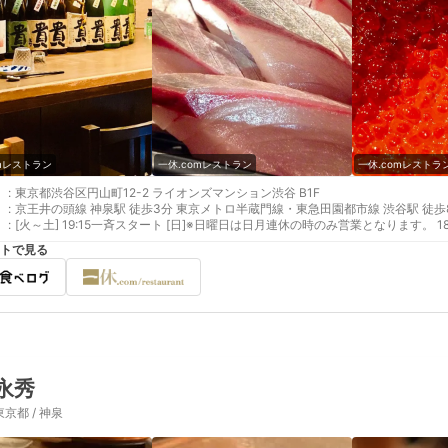
omレストラン
一休.comレストラン
一休.comレストラ
:
東京都渋谷区円山町12-2 ライオンズマンション渋谷 B1F
:
京王井の頭線 神泉駅 徒歩3分 東京メトロ半蔵門線・東急田園都市線 渋谷駅 徒歩8分
:
[火～土] 19:15一斉スタート [日]※日曜日は日月連休の時のみ営業となります。 18:
トで見る
永秀
東京都 / 神泉