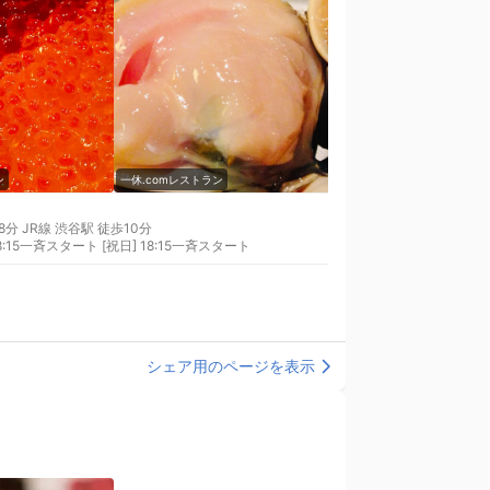
ン
一休.comレストラン
一休.comレストラン
 JR線 渋谷駅 徒歩10分
15一斉スタート [祝日] 18:15一斉スタート
シェア用のページを表示