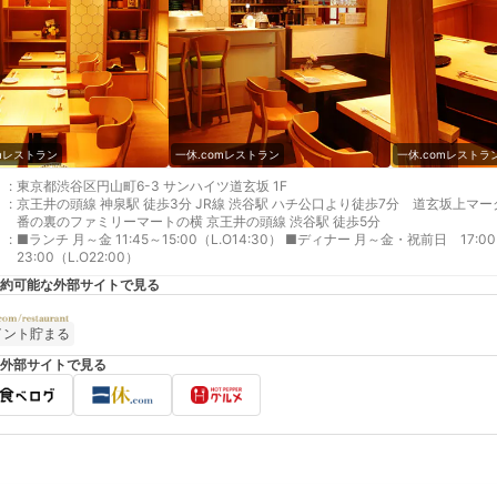
omレストラン
一休.comレストラン
一休.comレストラ
:
東京都渋谷区円山町6-3 サンハイツ道玄坂 1F
:
京王井の頭線 神泉駅 徒歩3分 JR線 渋谷駅 ハチ公口より徒歩7分 道玄坂上
番の裏のファミリーマートの横 京王井の頭線 渋谷駅 徒歩5分
:
■ランチ 月～金 11:45～15:00（L.O14:30） ■ディナー 月～金・祝前日 17:00～23:30（L.O22:30） 土日祝 14:00～
23:00（L.O22:00）
約可能な外部サイトで見る
イント貯まる
外部サイトで見る