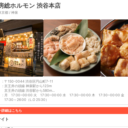
房総ホルモン 渋谷本店
東京都 / 神泉
:
〒150-0044 渋谷区円山町7-11
:
京王井の頭線 神泉駅から123m
京王井の頭線 渋谷駅から580m
:
東京メトロ半蔵門線 渋谷駅から598m
月 17:30~00:00 火 17:30~00:00 水 17:30~00:00 木 17:30~00:00 金 1
東京メトロ銀座線 渋谷駅から598m
17:30～26:00（L.O 25:30）
JR成田エクスプレス 渋谷駅から616m
い詳細はこちら
サイト