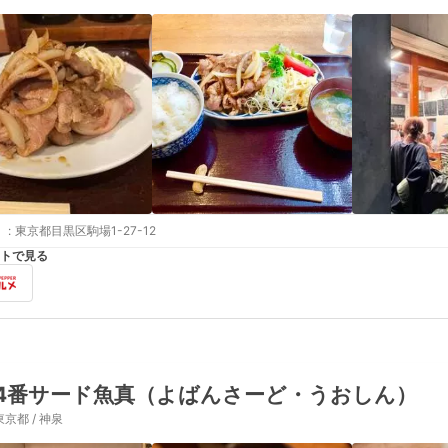
:
東京都目黒区駒場1-27-12
トで見る
4番サード魚真（よばんさーど・うおしん）
東京都 / 神泉