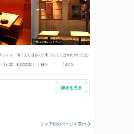
ン
一休.comレストラン
一休.comレストラン
マークシティー出口より徒歩2分 出口をでてはす向かいの交
詳細を見る
シェア用のページを表示