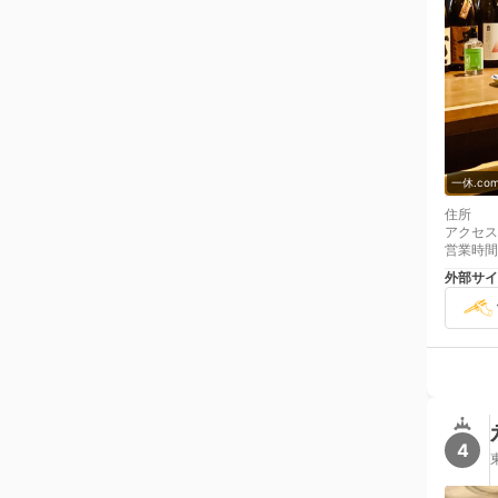
一休.c
住所
アクセス
営業時間
外部サイ
4