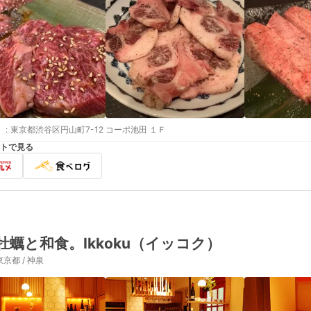
:
東京都渋谷区円山町7-12 コーポ池田 １Ｆ
トで見る
牡蠣と和食。Ikkoku（イッコク）
東京都 / 神泉