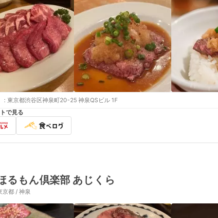
:
東京都渋谷区神泉町20-25 神泉QSビル 1F
トで見る
ほるもん倶楽部 あじくら
東京都 / 神泉