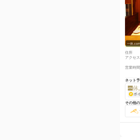
一休.c
住所
アクセス
営業時間
ネット予
ポ
その他の