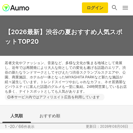
ログイン
【2026最新】渋谷の夏おすすめ人気スポ
ットTOP20
若者文化やファッション、音楽など、多様な文化が集まる地域として発展
し、近年では再開発により大人な街としての変化も遂げる話題のエリア。渋
谷の新たなランドマークとしてそびえたつ渋谷スクランブルスクエアや、公
園、商業施設、ホテルが一体となったMIYASHITA PARKなど新たな施設が
続々誕生しています。トレンドスイーツやおしゃれなカフェ、ネオ居酒屋な
どバラエティに富んだ話題のグルメも一堂に集結。24時間営業しているお店
も多く、ナイトスポットとしても人気があります。
本サービス内ではアフィリエイト広告を利用しています
人気順
おすすめ順
1 -20
⁄
66
更新日：2026年08月06日
件表示