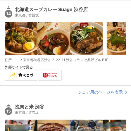
北海道スープカレー Suage 渋谷店
14
東京都 / 宮益坂
住所
:
東京都渋谷区渋谷 2-22-11 渋谷フランセ奥野ビル B1F
外部サイトで見る
シェア用のページを表示
挽肉と米 渋谷
15
東京都 / 道玄坂