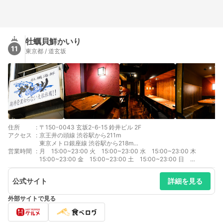
牡蠣貝鮮かいり
11
東京都 / 道玄坂
住所
:
〒150-0043 玄坂2-6-15 鈴井ビル 2F
アクセス
:
京王井の頭線 渋谷駅から211m
東京メトロ銀座線 渋谷駅から218m
営業時間
:
JR山手線 渋谷駅から241m
月 15:00~23:00 火 15:00~23:00 水 15:00~23:00 木
東急田園都市線 渋谷駅から342m
15:00~23:00 金 15:00~23:00 土 15:00~23:00 日
15:00~23:00
公式サイト
詳細を見る
外部サイトで見る