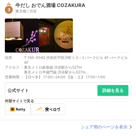
牛だし おでん酒場 COZAKURA
3
東京都 / 渋谷
住所
:
〒150-0042 渋谷区宇田川町１０−１パークビル 4F パークビル
4F
アクセス
:
東京メトロ銀座線 渋谷駅から527m
東京メトロ半蔵門線 渋谷駅から527m
営業時間
:
京王井の頭線 渋谷駅から550m
【日〜木】 17:00~24:00 【金・土】 17:00~1:00
公式サイト
詳細を見る
外部サイトで見る
シェア用のページを表示