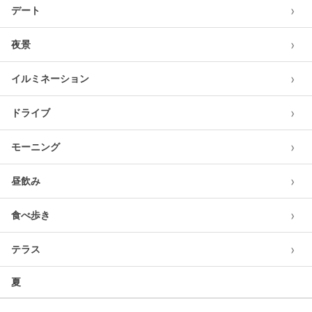
›
デート
›
夜景
›
イルミネーション
›
ドライブ
›
モーニング
›
昼飲み
›
食べ歩き
›
テラス
夏