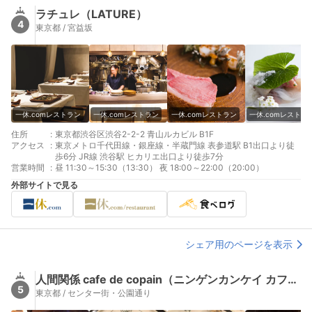
ラチュレ（LATURE）
4
東京都 / 宮益坂
一休.comレストラン
一休.comレストラン
一休.comレストラン
一休.comレストラ
住所
:
東京都渋谷区渋谷2-2-2 青山ルカビル B1F
アクセス
:
東京メトロ千代田線・銀座線・半蔵門線 表参道駅 B1出口より徒
歩6分 JR線 渋谷駅 ヒカリエ出口より徒歩7分
営業時間
:
昼 11:30～15:30（13:30） 夜 18:00～22:00（20:00）
外部サイトで見る
シェア用のページを表示
人間関係 cafe de copain（ニンゲンカンケイ カフェ ド コパン）
5
東京都 / センター街・公園通り