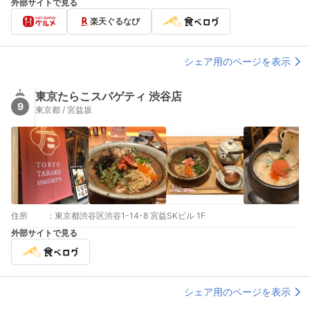
外部サイトで見る
17:00～23:30 （料理L.O. 23:00 ドリンクL.O. 23:00）
楽天ぐるなび
シェア用のページを表示
東京たらこスパゲティ 渋谷店
9
東京都 / 宮益坂
住所
:
東京都渋谷区渋谷1-14-8 宮益SKビル 1F
外部サイトで見る
シェア用のページを表示