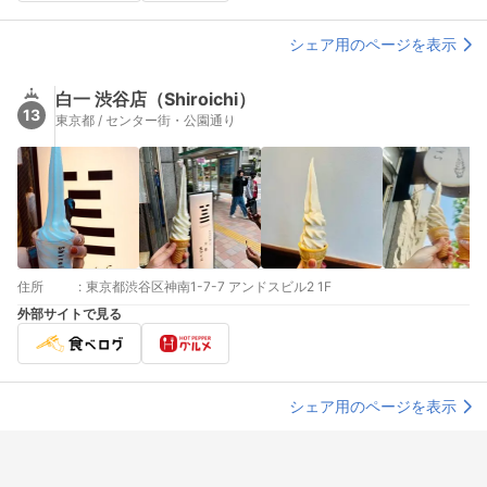
シェア用のページを表示
白一 渋谷店（Shiroichi）
13
東京都 / センター街・公園通り
住所
:
東京都渋谷区神南1-7-7 アンドスビル2 1F
外部サイトで見る
シェア用のページを表示