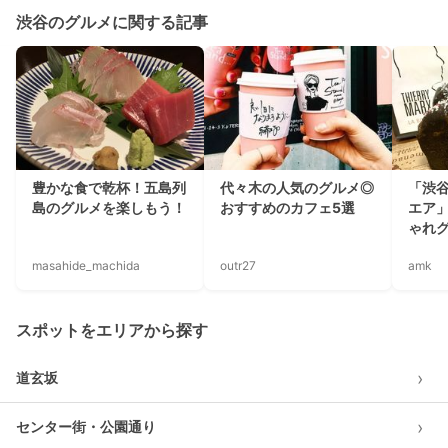
渋谷のグルメに関する記事
豊かな食で乾杯！五島列
代々木の人気のグルメ◎
「渋
島のグルメを楽しもう！
おすすめのカフェ5選
エア
ゃれグ
masahide_machida
outr27
amk
スポットをエリアから探す
›
道玄坂
›
センター街・公園通り