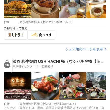
住所
:
東京都渋谷区道玄坂2-28-1 椎津ビル 3F
外部サイトで見る
シェア用のページを表示
渋谷 和牛焼肉 USHIHACHI 極（ウシハチ/牛8【旧店名】USHIHACHI 渋谷店）
16
東京都 / センター街・公園通り
ホットペッパーグルメ
住所
:
東京都渋谷区道玄坂2-3‐1 渋谷駅前ビル 4Ｆ
アクセス
:
東京メトロ、東急、京王井の頭線渋谷駅より徒歩約1分/ＪＲ、東