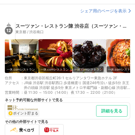
シェア用のページを表示
スーツァン・レストラン陳 渋谷店（スーツァン・レストラン・チン）
12
東京都 / 渋谷南口
一休.comレストラン
一休.comレストラン
一休.comレストラン
一休.comレストラ
住所
:
東京都渋谷区桜丘町26-1 セルリアンタワー東急ホテル 2F
アクセス
:
JR線 渋谷駅 渋谷駅西口 歩道橋渡り 国道246号沿い 徒歩5分 京王
井の頭線 渋谷駅 徒歩5分 東京メトロ半蔵門線・副都心線 渋谷駅
営業時間
:
徒歩7分
昼 11:30 ～ 15:00（14:00） 夜 17:30 ～ 22:00（21:00）
ネット予約可能な外部サイトで見る
詳細を見る
ポイント貯まる
その他の外部サイトで見る