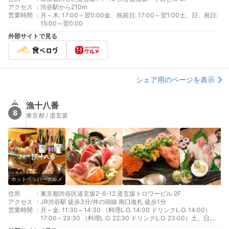
アクセス
:
渋谷駅から210m
営業時間
:
月～木: 17:00～翌0:00金、祝前日: 17:00～翌1:00土、日、祝日:
15:00～翌0:00
外部サイトで見る
シェア用のページを表示
漁十八番
8
東京都 / 道玄坂
ホットペッパーグルメ
住所
:
東京都渋谷区道玄坂2-6-12 道玄坂トロワービル 2F
アクセス
:
JR渋谷駅 徒歩3分/井の頭線 南口改札 徒歩1分
営業時間
:
月～金: 11:30～14:30 （料理L.O. 14:00 ドリンクL.O. 14:00）
17:00～23:30 （料理L.O. 22:30 ドリンクL.O. 23:00）土、日:
17:00～23:30 （料理L.O. 22:30 ドリンクL.O. 23:00）祝日: