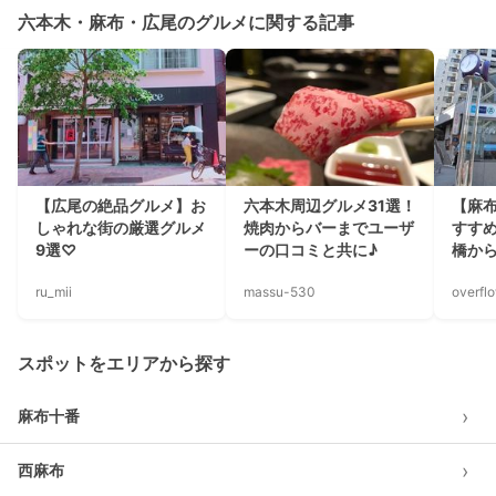
六本木・麻布・広尾のグルメに関する記事
【広尾の絶品グルメ】お
六本木周辺グルメ31選！
【麻
しゃれな街の厳選グルメ
焼肉からバーまでユーザ
すす
9選♡
ーの口コミと共に♪
橋か
ru_mii
massu-530
overfl
スポットをエリアから探す
›
麻布十番
›
西麻布