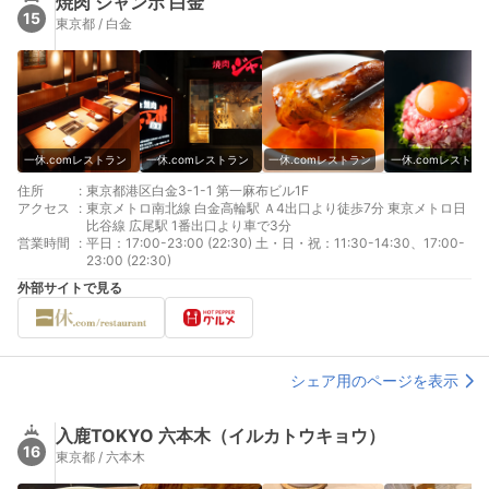
焼肉 ジャンボ 白金
15
東京都 / 白金
一休.comレストラン
一休.comレストラン
一休.comレストラン
一休.comレストラ
住所
:
東京都港区白金3-1-1 第一麻布ビル1F
アクセス
:
東京メトロ南北線 白金高輪駅 Ａ4出口より徒歩7分 東京メトロ日
比谷線 広尾駅 1番出口より車で3分
営業時間
:
平日：17:00-23:00 (22:30) 土・日・祝：11:30-14:30、17:00-
23:00 (22:30)
外部サイトで見る
シェア用のページを表示
入鹿TOKYO 六本木（イルカトウキョウ）
16
東京都 / 六本木