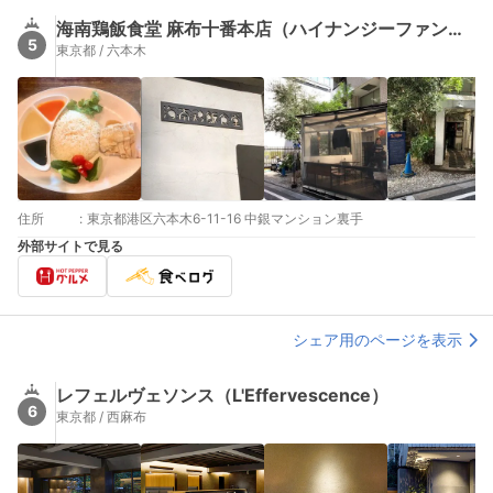
海南鶏飯食堂 麻布十番本店（ハイナンジーファンショクドウ）
5
東京都 / 六本木
住所
:
東京都港区六本木6-11-16 中銀マンション裏手
外部サイトで見る
シェア用のページを表示
レフェルヴェソンス（L'Effervescence）
6
東京都 / 西麻布