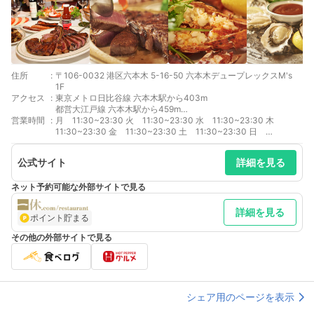
住所
:
〒106-0032 港区六本木 5-16-50 六本木デュープレックスM's
1F
アクセス
:
東京メトロ日比谷線 六本木駅から403m
都営大江戸線 六本木駅から459m
営業時間
:
東京メトロ南北線 六本木一丁目駅から576m
月 11:30~23:30 火 11:30~23:30 水 11:30~23:30 木
11:30~23:30 金 11:30~23:30 土 11:30~23:30 日
11:30~23:30 11：30～23：30（22：30 L.O.）日曜営業
公式サイト
詳細を見る
ネット予約可能な外部サイトで見る
詳細を見る
ポイント貯まる
その他の外部サイトで見る
シェア用のページを表示