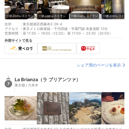
一休.comレストラン
一休.comレストラン
一休.comレストラン
一休.comレストラ
住所
:
東京都港区西麻布2-26-4
アクセス
:
東京メトロ銀座線・千代田線・半蔵門線 表参道駅 12分
営業時間
:
昼 11:30 ～ 16:00（12:30） 夜 17:00 ～ 23:30（20:00）
外部サイトで見る
シェア用のページを表示
La Brianza（ラ ブリアンツァ）
7
東京都 / 六本木