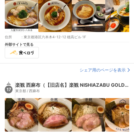
住所
:
東京都港区六本木4-12-12 穂高ビル 1F
外部サイトで見る
シェア用のページを表示
楽観 西麻布（【旧店名】楽観 NISHIAZABU GOLD）
17
東京都 / 西麻布