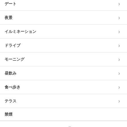
›
デート
›
夜景
›
イルミネーション
›
ドライブ
›
モーニング
›
昼飲み
›
食べ歩き
›
テラス
禁煙