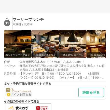
マーサーブランチ
11
東京都 / 六本木
ホットペッパーグルメ
一休.comレストラン
一休.comレストラン
一休.comレストラ
住所
:
東京都港区六本木4-2-35 VORT 六本木 Dual’s 1F
アクセス
:
都営地下鉄大江戸線 六本木駅 7番出口より徒歩3分 東京メトロ日
比谷線 六本木駅 5番出口より徒歩5分
営業時間
:
【ランチ】 (平 日) 11:00～15:30 (L.O 15:00) (土日祝)
10:00～17:00 (L.O 16:00) 【ディナー】 （日～木）18:00～
23:00 (L.O 21:30) （金土祝）17:00～23:00 (L.O 22:00)
ネット予約可能な外部サイトで見る
詳細を見る
ポイント貯まる
その他の外部サイトで見る