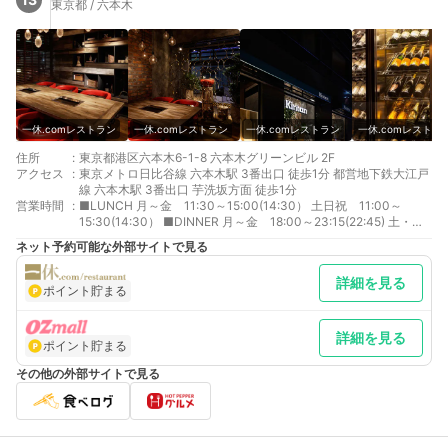
東京都 / 六本木
一休.comレストラン
一休.comレストラン
一休.comレストラン
一休.comレストラ
住所
:
東京都港区六本木6-1-8 六本木グリーンビル 2F
アクセス
:
東京メトロ日比谷線 六本木駅 3番出口 徒歩1分 都営地下鉄大江戸
線 六本木駅 3番出口 芋洗坂方面 徒歩1分
営業時間
:
■LUNCH 月～金 11:30～15:00(14:30） 土日祝 11:00～
15:30(14:30） ■DINNER 月～金 18:00～23:15(22:45) 土・
祝 17:00～23:15(22:45) 日 17:00～22:00(21:30)
ネット予約可能な外部サイトで見る
詳細を見る
ポイント貯まる
詳細を見る
ポイント貯まる
その他の外部サイトで見る