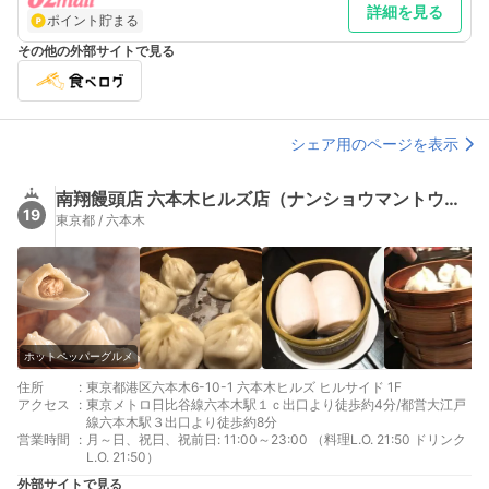
詳細を見る
ポイント貯まる
その他の外部サイトで見る
シェア用のページを表示
南翔饅頭店 六本木ヒルズ店（ナンショウマントウテン）
19
東京都 / 六本木
ホットペッパーグルメ
住所
:
東京都港区六本木6-10-1 六本木ヒルズ ヒルサイド 1F
アクセス
:
東京メトロ日比谷線六本木駅１ｃ出口より徒歩約4分/都営大江戸
線六本木駅３出口より徒歩約8分
営業時間
:
月～日、祝日、祝前日: 11:00～23:00 （料理L.O. 21:50 ドリンク
L.O. 21:50）
外部サイトで見る