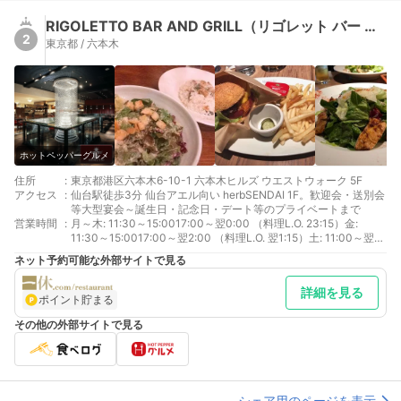
RIGOLETTO BAR AND GRILL（リゴレット バー アンド グリル）
2
東京都 / 六本木
ホットペッパーグルメ
住所
:
東京都港区六本木6-10-1 六本木ヒルズ ウエストウォーク 5F
アクセス
:
仙台駅徒歩3分 仙台アエル向い herbSENDAI 1F。歓迎会・送別会
等大型宴会～誕生日・記念日・デート等のプライベートまで
営業時間
:
月～木: 11:30～15:0017:00～翌0:00 （料理L.O. 23:15）金:
11:30～15:0017:00～翌2:00 （料理L.O. 翌1:15）土: 11:00～翌
2:00日: 11:00～22:00
ネット予約可能な外部サイトで見る
詳細を見る
ポイント貯まる
その他の外部サイトで見る
シェア用のページを表示