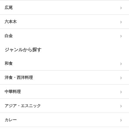
›
広尾
›
六本木
›
白金
ジャンルから探す
›
和食
›
洋食・西洋料理
›
中華料理
›
アジア・エスニック
›
カレー