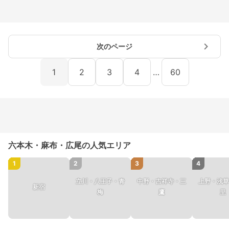
次のページ
1
2
3
4
…
60
六本木・麻布・広尾の人気エリア
1
2
3
4
立川・八王子・青
中野・吉祥寺・三
上野・浅草
新宿
梅
鷹
里