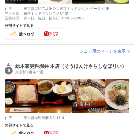
ホットペッパーグルメ
住所
:
東京都港区赤坂9-7-2 東京ミッドタウン･イースト 1F
アクセス
:
東京ミッドタウンプラザ1階
営業時間
:
月～日、祝日、祝前日: 11:00～21:00
外部サイトで見る
シェア用のページを表示
総本家更科堀井 本店（そうほんけさらしなほりい）
9
東京都 / 麻布十番
住所
:
東京都港区元麻布3-11-4
外部サイトで見る