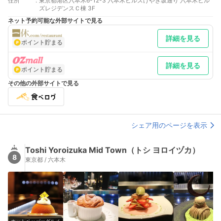
住所
:
東京都港区六本木6-12-3 六本木ヒルズけやき坂通り 六本木ヒル
ズレジデンスＣ棟 3F
ネット予約可能な外部サイトで見る
詳細を見る
ポイント貯まる
詳細を見る
ポイント貯まる
その他の外部サイトで見る
シェア用のページを表示
Toshi Yoroizuka Mid Town（トシ ヨロイヅカ）
8
東京都 / 六本木