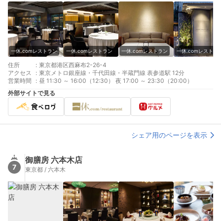
一休.comレストラン
一休.comレストラン
一休.comレストラン
一休.comレストラ
住所
:
東京都港区西麻布2-26-4
アクセス
:
東京メトロ銀座線・千代田線・半蔵門線 表参道駅 12分
営業時間
:
昼 11:30 ～ 16:00（12:30） 夜 17:00 ～ 23:30（20:00）
外部サイトで見る
シェア用のページを表示
御膳房 六本木店
7
東京都 / 六本木