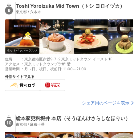
Toshi Yoroizuka Mid Town（トシ ヨロイヅカ）
9
東京都 / 六本木
ホットペッパーグルメ
住所
:
東京都港区赤坂9-7-2 東京ミッドタウン･イースト 1F
アクセス
:
東京ミッドタウンプラザ1階
営業時間
:
月～日、祝日、祝前日: 11:00～21:00
外部サイトで見る
シェア用のページを表示
総本家更科堀井 本店（そうほんけさらしなほりい）
10
東京都 / 麻布十番