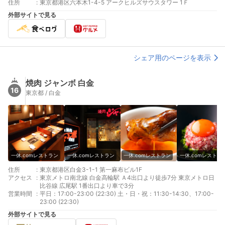
住所
:
東京都港区六本木1-4-5 アークヒルズサウスタワー 1Ｆ
外部サイトで見る
シェア用のページを表示
焼肉 ジャンボ 白金
16
東京都 / 白金
一休.comレストラン
一休.comレストラン
一休.comレストラン
一休.comレストラ
住所
:
東京都港区白金3-1-1 第一麻布ビル1F
アクセス
:
東京メトロ南北線 白金高輪駅 Ａ4出口より徒歩7分 東京メトロ日
比谷線 広尾駅 1番出口より車で3分
営業時間
:
平日：17:00-23:00 (22:30) 土・日・祝：11:30-14:30、17:00-
23:00 (22:30)
外部サイトで見る