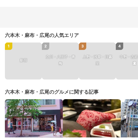
六本木・麻布・広尾の人気エリア
1
2
3
4
立川・八王子・青
上野・浅草・日暮
中野・吉祥
新宿
梅
里
鷹
六本木・麻布・広尾のグルメに関する記事