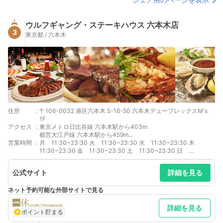
ウルフギャング・ステーキハウス 六本木店
3
東京都 / 六本木
住所
:
〒106-0032 港区六本木 5-16-50 六本木デュープレックスM's
1F
アクセス
:
東京メトロ日比谷線 六本木駅から403m
都営大江戸線 六本木駅から459m
営業時間
:
東京メトロ南北線 六本木一丁目駅から576m
月 11:30~23:30 火 11:30~23:30 水 11:30~23:30 木
11:30~23:30 金 11:30~23:30 土 11:30~23:30 日
11:30~23:30 11：30～23：30（22：30 L.O.）日曜営業
公式サイト
詳細を見る
ネット予約可能な外部サイトで見る
詳細を見る
ポイント貯まる