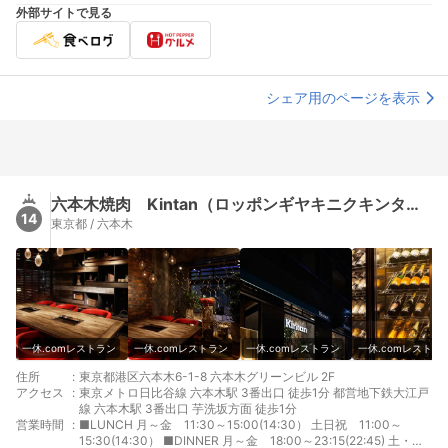
外部サイトで見る
シェア用のページを表示
六本木焼肉 Kintan（ロッポンギヤキニクキンタン）
14
東京都 / 六本木
一休.comレストラン
一休.comレストラン
一休.comレストラン
一休.comレストラ
住所
:
東京都港区六本木6-1-8 六本木グリーンビル 2F
アクセス
:
東京メトロ日比谷線 六本木駅 3番出口 徒歩1分 都営地下鉄大江戸
線 六本木駅 3番出口 芋洗坂方面 徒歩1分
営業時間
:
■LUNCH 月～金 11:30～15:00(14:30） 土日祝 11:00～
15:30(14:30） ■DINNER 月～金 18:00～23:15(22:45) 土・