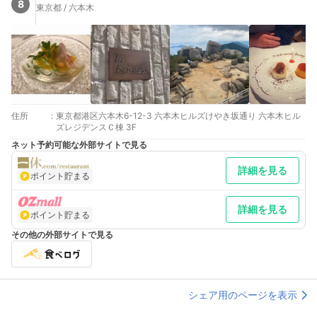
8
東京都 / 六本木
住所
:
東京都港区六本木6-12-3 六本木ヒルズけやき坂通り 六本木ヒル
ズレジデンスＣ棟 3F
ネット予約可能な外部サイトで見る
詳細を見る
ポイント貯まる
詳細を見る
ポイント貯まる
その他の外部サイトで見る
シェア用のページを表示