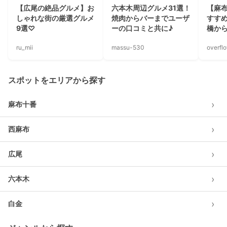
【広尾の絶品グルメ】お
六本木周辺グルメ31選！
【麻
しゃれな街の厳選グルメ
焼肉からバーまでユーザ
すす
9選♡
ーの口コミと共に♪
橋か
ru_mii
massu-530
overfl
スポットをエリアから探す
›
麻布十番
›
西麻布
›
広尾
›
六本木
›
白金