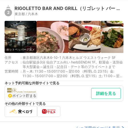
RIGOLETTO BAR AND GRILL（リゴレット バー アンド グリル）
2
東京都 / 六本木
ホットペッパーグルメ
住所
:
東京都港区六本木6-10-1 六本木ヒルズ ウエストウォーク 5F
アクセス
:
仙台駅徒歩3分 仙台アエル向い herbSENDAI 1F。歓迎会・送別会
等大型宴会～誕生日・記念日・デート等のプライベートまで
営業時間
:
月～木: 11:30～15:0017:00～翌0:00 （料理L.O. 23:15）金:
11:30～15:0017:00～翌2:00 （料理L.O. 翌1:15）土: 11:00～翌
2:00日: 11:00～22:00
ネット予約可能な外部サイトで見る
詳細を見る
ポイント貯まる
その他の外部サイトで見る
シェア用のページを表示