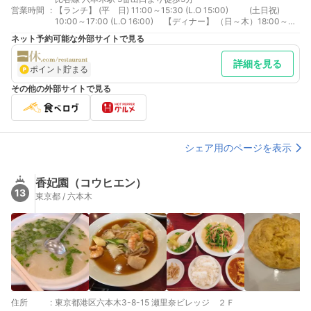
営業時間
:
【ランチ】 (平 日) 11:00～15:30 (L.O 15:00) (土日祝)
10:00～17:00 (L.O 16:00) 【ディナー】 （日～木）18:00～
23:00 (L.O 21:30) （金土祝）17:00～23:00 (L.O 22:00)
ネット予約可能な外部サイトで見る
詳細を見る
ポイント貯まる
その他の外部サイトで見る
シェア用のページを表示
香妃園（コウヒエン）
13
東京都 / 六本木
住所
:
東京都港区六本木3-8-15 瀬里奈ビレッジ ２Ｆ