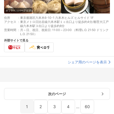
ホットペッパーグルメ
住所
:
東京都港区六本木6-10-1 六本木ヒルズ ヒルサイド 1F
アクセス
:
東京メトロ日比谷線六本木駅１ｃ出口より徒歩約4分/都営大江戸
線六本木駅３出口より徒歩約8分
営業時間
:
月～日、祝日、祝前日: 11:00～23:00 （料理L.O. 21:50 ドリンク
L.O. 21:50）
外部サイトで見る
シェア用のページを表示
次のページ
1
2
3
4
…
60