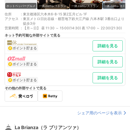
ホットペッパーグルメ
一休.comレストラン
一休.comレストラン
一休.comレストラ
住所
:
東京都港区六本木6-8-15 第2五月ビル 1F
アクセス
:
東京メトロ日比谷線・都営地下鉄大江戸線 六本木駅 3番出口より
徒歩3分
営業時間
:
【月～日】 昼 11:30 ～ 15:00(14:30) 夜 17:00 ～ 22:30(21:30)
ネット予約可能な外部サイトで見る
詳細を見る
ポイント貯まる
詳細を見る
ポイント貯まる
詳細を見る
ポイント貯まる
その他の外部サイトで見る
シェア用のページを表示
La Brianza（ラ ブリアンツァ）