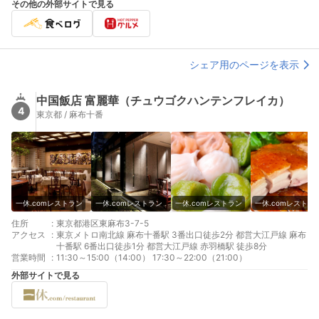
その他の外部サイトで見る
シェア用のページを表示
中国飯店 富麗華（チュウゴクハンテンフレイカ）
4
東京都 / 麻布十番
一休.comレストラン
一休.comレストラン
一休.comレストラン
一休.comレストラ
住所
:
東京都港区東麻布3-7-5
アクセス
:
東京メトロ南北線 麻布十番駅 3番出口徒歩2分 都営大江戸線 麻布
十番駅 6番出口徒歩1分 都営大江戸線 赤羽橋駅 徒歩8分
営業時間
:
11:30～15:00（14:00） 17:30～22:00（21:00）
外部サイトで見る