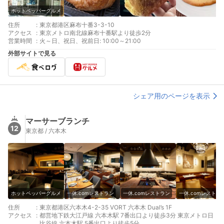
ホットペッパーグルメ
住所
:
東京都港区麻布十番3-3-10
アクセス
:
東京メトロ南北線麻布十番駅より徒歩2分
営業時間
:
火～日、祝日、祝前日: 10:00～21:00
外部サイトで見る
シェア用のページを表示
マーサーブランチ
12
東京都 / 六本木
ホットペッパーグルメ
一休.comレストラン
一休.comレストラン
一休.comレストラ
住所
:
東京都港区六本木4-2-35 VORT 六本木 Dual’s 1F
アクセス
:
都営地下鉄大江戸線 六本木駅 7番出口より徒歩3分 東京メトロ日
比谷線 六本木駅 5番出口より徒歩5分