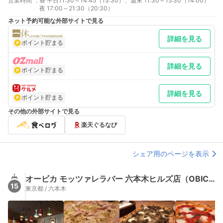
営業時間
:
昼 平日11:30～14:45（13:30）、週末 11:30～15:30（14:00）
夜 17:00～21:30（20:30）
ネット予約可能な外部サイトで見る
詳細を見る
ポイント貯まる
詳細を見る
ポイント貯まる
詳細を見る
ポイント貯まる
その他の外部サイトで見る
楽天ぐるなび
シェア用のページを表示
オービカ モッツァレラバー 六本木ヒルズ店（OBICA MOZZARELLA BAR）
15
東京都 / 六本木