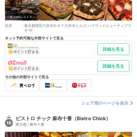
一休.comレストラン
住所
:
東京都港区六本木6-4-1 六本木ヒルズ ハリウッドビューティプラ
ザ 1F
ネット予約可能な外部サイトで見る
詳細を見る
ポイント貯まる
詳細を見る
ポイント貯まる
その他の外部サイトで見る
シェア用のページを表示
ビストロ チック 麻布十番（Bistro Chick）
16
東京都 / 麻布十番