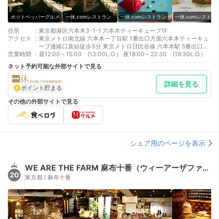
ホットペッパーグルメ
一休.comレストラン
一休.comレストラン
一休.comレストラ
住所
:
東京都港区六本木3-1-1 六本木ティーキューブ1F
アクセス
:
東京メトロ南北線 六本木一丁目駅 1番出口方面六本木ティーキュ
ーブ連絡口直結徒歩3分 東京メトロ日比谷線 六本木駅 5番出口溜
営業時間
:
池方面へ徒歩6分 都営地下鉄大江戸線 六本木駅 5番出口溜池方面
昼12:00～15:00 (13:00L.O.） 夜18:00～22:30 (19:30L.O.）
へ徒歩6分
ネット予約可能な外部サイトで見る
詳細を見る
ポイント貯まる
その他の外部サイトで見る
シェア用のページを表示
WE ARE THE FARM 麻布十番（ウィーアーザファーム）
20
東京都 / 麻布十番