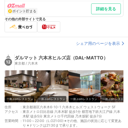
詳細を見る
ポイント貯まる
その他の外部サイトで見る
シェア用のページを表示
ダルマット 六本木ヒルズ店（DAL-MATTO）
12
東京都 / 六本木
一休.comレストラン
一休.comレストラン
一休.comレストラン
一休.comレストラ
住所
:
東京都港区六本木6-10-1 六本木ヒルズ ウェストウォーク 5F
アクセス
:
東京メトロ日比谷線 六本木駅 徒歩1分 都営地下鉄大江戸線 六本
木駅 徒歩5分 東京メトロ千代田線 乃木坂駅 徒歩7分
営業時間
:
11:00～22:00（L.O21:00) ※その他、施設の状況に応じて変更あ
り ※ドリンクは21:30まで承ります。