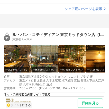
シェア用のページを表示
ル・パン・コティディアン 東京ミッドタウン店（Le Pain Quotidien）
11
東京都 / 六本木
一休.comレストラン
一休.comレストラン
一休.comレストラン
一休.comレストラ
住所
:
東京都港区赤坂9-7-3 ミッドタウン･ウエスト プラザ 1F
アクセス
:
東京メトロ日比谷線 六本木駅駅 地下通路 直結 都営地下鉄大江戸
線 六本木駅 8番出口 直結
営業時間
:
7:30～22:00 （Food LO 21:30、Drink LO 21:30）
ネット予約可能な外部サイトで見る
詳細を見る
ポイント貯まる