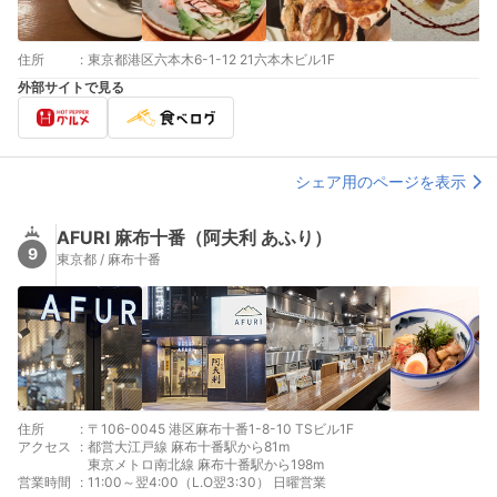
住所
:
東京都港区六本木6-1-12 21六本木ビル1F
外部サイトで見る
シェア用のページを表示
AFURI 麻布十番（阿夫利 あふり）
9
東京都 / 麻布十番
住所
:
〒106-0045 港区麻布十番1-8-10 TSビル1F
アクセス
:
都営大江戸線 麻布十番駅から81m
東京メトロ南北線 麻布十番駅から198m
営業時間
:
11:00～翌4:00（L.O翌3:30） 日曜営業