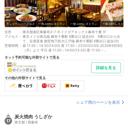
ホットペッパーグルメ
一休.comレストラン
一休.comレストラン
一休.comレストラ
住所
:
東京都港区東麻布3-7-8 イイダアネックス麻布十番 1F
アクセス
:
東京メトロ南北線 麻布十番駅 6番出口 徒歩2分 6番出口から出
て、左側直進 都営地下鉄大江戸線 麻布十番駅 6番出口 徒歩2分
営業時間
:
昼 11:30～14:30(14:00) 夜 17:30～23:00(22:45) 2025年9月8日
（月）より 平日 昼 11:30～14:00(13:30) 夜 17:30～
23:00(22:45) 土日祝 昼 11:30～14:30(14:00) 夜 17:30～
ネット予約可能な外部サイトで見る
23:00(22:45)
詳細を見る
ポイント貯まる
その他の外部サイトで見る
シェア用のページを表示
炭火焼肉 うしざか
17
東京都 / 西麻布