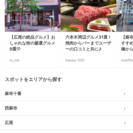
【広尾の絶品グルメ】お
六本木周辺グルメ31選！
【麻
しゃれな街の厳選グルメ
焼肉からバーまでユーザ
すす
9選♡
ーの口コミと共に♪
橋か
ru_mii
massu-530
overfl
スポットをエリアから探す
›
麻布十番
›
西麻布
›
広尾