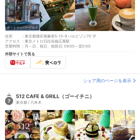
ホットペッパーグルメ
住所
:
東京都港区南麻布5-15-9 バルビゾン70 1F
アクセス
:
東京メトロ日比谷線広尾駅
営業時間
:
月～日、祝日、祝前日: 09:00～翌0:00
外部サイトで見る
シェア用のページを表示
512 CAFE & GRILL（ゴーイチニ）
7
東京都 / 六本木