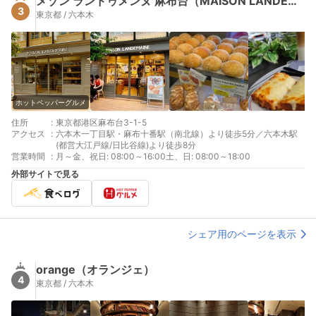
メゾン ランドゥメンヌ 麻布台（MAISON LANDEMAINE）
3
東京都 / 六本木
ホットペッパーグルメ
住所
:
東京都港区麻布台3-1-5
アクセス
:
六本木一丁目駅・麻布十番駅（南北線）より徒歩5分／六本木駅
(都営大江戸線/日比谷線)より徒歩8分
営業時間
:
月～金、祝日: 08:00～16:00土、日: 08:00～18:00
外部サイトで見る
シェア用のページを表示
orange（オランジェ）
4
東京都 / 六本木