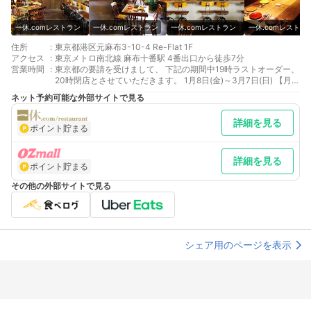
一休.comレストラン
一休.comレストラン
一休.comレストラン
一休.comレストラ
住所
:
東京都港区元麻布3-10-4 Re-Flat 1F
アクセス
:
東京メトロ南北線 麻布十番駅 4番出口から徒歩7分
営業時間
:
東京都の要請を受けまして、 下記の期間中19時ラストオーダー、
20時閉店とさせていただきます。 1月8日(金)～3月7日(日) 【月曜
日～土曜日、祝日】 昼 11:30 ～ 15:00（14:30） 夜 18:00 ～
ネット予約可能な外部サイトで見る
23:30（23:00） 【日曜日、祝日最終日】 昼 11:30 ～
15:00（14:30） 夜 17:00 ～ 22:30（22:00）
詳細を見る
ポイント貯まる
詳細を見る
ポイント貯まる
その他の外部サイトで見る
シェア用のページを表示