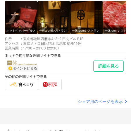
ホットペッパーグルメ
一休.comレストラン
一休.comレストラン
一休.comレストラ
住所
:
東京都港区西麻布4-3-2 田丸ビル B1F
アクセス
:
東京メトロ日比谷線 広尾駅 徒歩11分
営業時間
:
17:00～23:00 (22:30)
ネット予約可能な外部サイトで見る
詳細を見る
ポイント貯まる
その他の外部サイトで見る
シェア用のページを表示