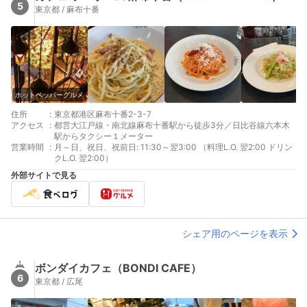
5
東京都 / 麻布十番
ホットペッパーグルメ
住所
:
東京都港区麻布十番2-3-7
アクセス
:
都営大江戸線・南北線麻布十番駅から徒歩3分／日比谷線六本木
駅からタクシー１メーター
営業時間
:
月～日、祝日、祝前日: 11:30～翌3:00 （料理L.O. 翌2:00 ドリン
クL.O. 翌2:00）
外部サイトで見る
シェア用のページを表示
ボンダイカフェ（BONDI CAFE）
6
東京都 / 広尾