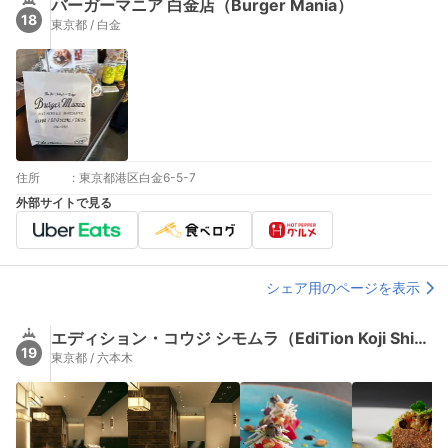
バーガーマニア 白金店（Burger Mania）
18
東京都 / 白金
住所
:
東京都港区白金6-5-7
外部サイトで見る
シェア用のページを表示
エディション・コウジ シモムラ（EdiTion Koji Shimomura）
19
東京都 / 六本木