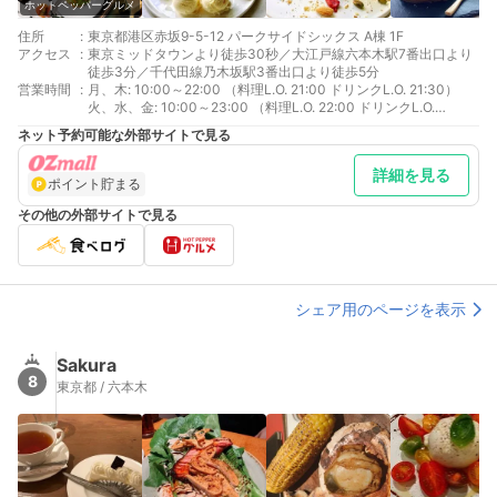
ホットペッパーグルメ
住所
:
東京都港区赤坂9-5-12 パークサイドシックス A棟 1F
アクセス
:
東京ミッドタウンより徒歩30秒／大江戸線六本木駅7番出口より
徒歩3分／千代田線乃木坂駅3番出口より徒歩5分
営業時間
:
月、木: 10:00～22:00 （料理L.O. 21:00 ドリンクL.O. 21:30）
火、水、金: 10:00～23:00 （料理L.O. 22:00 ドリンクL.O.
22:30）土: 10:00～22:00 （料理L.O. 21:30 ドリンクL.O.
ネット予約可能な外部サイトで見る
21:30）日: 10:00～21:00 （料理L.O. 20:00 ドリンクL.O.
20:00）祝日: 10:00～21:00 （料理L.O. 20:00 ドリンクL.O.
詳細を見る
20:30）祝前日: 10:00～23:00 （料理L.O. 22:00 ドリンクL.O.
ポイント貯まる
22:00）
その他の外部サイトで見る
シェア用のページを表示
Sakura
8
東京都 / 六本木