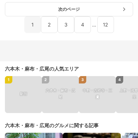
次のページ
1
2
3
4
…
12
六本木・麻布・広尾の人気エリア
1
2
3
4
六本木・麻布・広
中野・吉祥寺・三
上野・浅草
新宿
尾
鷹
里
六本木・麻布・広尾のグルメに関する記事