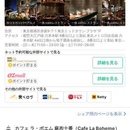
ホットペッパーグルメ
一休.comレストラン
一休.comレストラン
一休.comレストラ
住所
:
東京都港区赤坂9-7-1 東京ミッドタウン プラザ 1F
アクセス
:
都営大江戸線 六本木駅 8番出口より直結 東京メトロ日比谷線 六
本木駅 4a出口側から地下通路を経由し、8番出口より直結 東京メ
営業時間
:
トロ千代田線 乃木坂駅 3番出口より徒歩約3分
[日～木] 11:00～23:00 [金・土] 11:00~26:00
ネット予約可能な外部サイトで見る
詳細を見る
ポイント貯まる
詳細を見る
ポイント貯まる
その他の外部サイトで見る
シェア用のページを表示
カフェ ラ・ボエム 麻布十番（Cafe La Boheme）