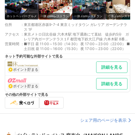
ホットペッパーグルメ
一休.comレストラン
一休.comレストラン
一休.comレストラ
住所
:
東京都港区赤坂9-7-4 東京ミッドタウン ガレリア ガーデンテラ
ス 1F
アクセス
:
東京メトロ日比谷線 六本木駅 地下通路にて直結 徒歩約5分 ガ
レリア内ガーデンテラス１F 都営地下鉄大江戸線 六本木駅 8番出
営業時間
:
口より直結 徒歩約5分 ガレリア内ガーデンテラス１F 東京メト
■平日 昼 11:00～15:30（14:30） 夜 17:00～23:00（22:00） ■
ロ千代田線 乃木坂駅 ３番出口より徒歩約3分
土日祝 昼 11:00～16:00（15:30） 夜 17:00～23:00（22:00）
ネット予約可能な外部サイトで見る
詳細を見る
ポイント貯まる
詳細を見る
ポイント貯まる
その他の外部サイトで見る
シェア用のページを表示