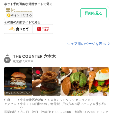
ネット予約可能な外部サイトで見る
詳細を見る
ポイント貯まる
その他の外部サイトで見る
シェア用のページを表示
THE COUNTER 六本木
13
東京都 / 六本木
ホットペッパーグルメ
住所
:
東京都港区赤坂9-7-4 東京ミッドタウン ガレリア B1F
アクセス
:
東京メトロ日比谷線，都営大江戸線六本木駅７出口より徒歩約7
分
営業時間
:
月～日、祝日、祝前日: 11:00～23:00 （料理L.O. 22:00 ドリンク