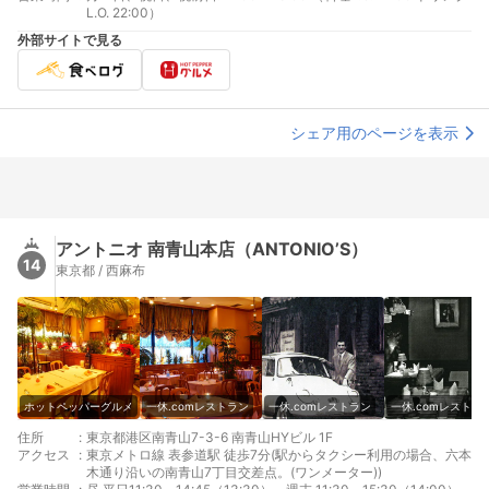
L.O. 22:00）
外部サイトで見る
シェア用のページを表示
アントニオ 南青山本店（ANTONIO’S）
14
東京都 / 西麻布
ホットペッパーグルメ
一休.comレストラン
一休.comレストラン
一休.comレストラ
住所
:
東京都港区南青山7-3-6 南青山HYビル 1F
アクセス
:
東京メトロ線 表参道駅 徒歩7分(駅からタクシー利用の場合、六本
木通り沿いの南青山7丁目交差点。(ワンメーター))