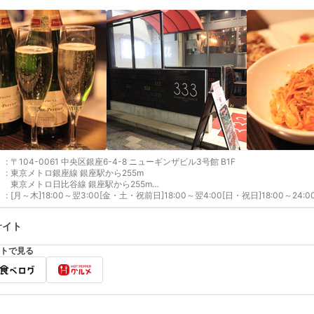
:
〒104-0061 中央区銀座6-4-8 ニューギンザビル3号館 B1F
:
東京メトロ銀座線 銀座駅から255m
東京メトロ日比谷線 銀座駅から255m
:
東京メトロ丸ノ内線 銀座駅から255m
[月～木]18:00～翌3:00[金・土・祝前日]18:00～翌4:00[日・祝日]18:00～24
サイト
トで見る