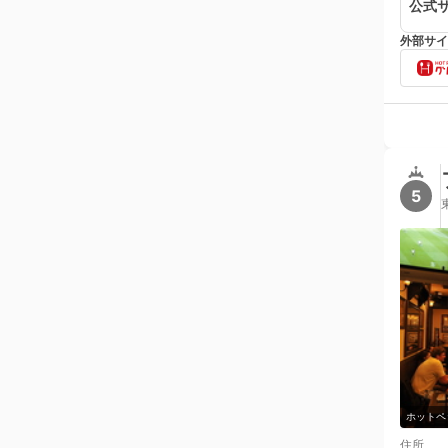
公式
外部サイ
5
ホットペ
住所