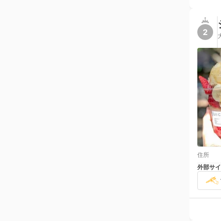
2
住所
外部サイ