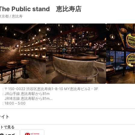
The Public stand 恵比寿店
東京都 / 恵比寿
:
〒150-0022 渋谷区恵比寿南1-8-10 MY恵比寿ビル2・3F
:
JR山手線 恵比寿駅から81m
JR埼京線 恵比寿駅から81m
:
JR湘南新宿ライン 恵比寿駅から81m
18:00 – 5:00
東京メトロ日比谷線 恵比寿駅から128m
サイト
トで見る