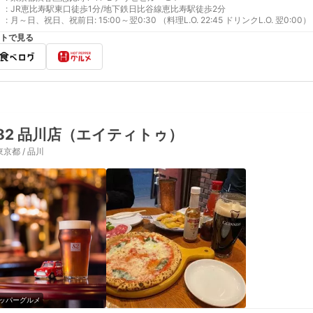
:
JR恵比寿駅東口徒歩1分/地下鉄日比谷線恵比寿駅徒歩2分
:
月～日、祝日、祝前日: 15:00～翌0:30 （料理L.O. 22:45 ドリンクL.O. 翌0:00）
トで見る
82 品川店（エイティトゥ）
東京都 / 品川
ッパーグルメ