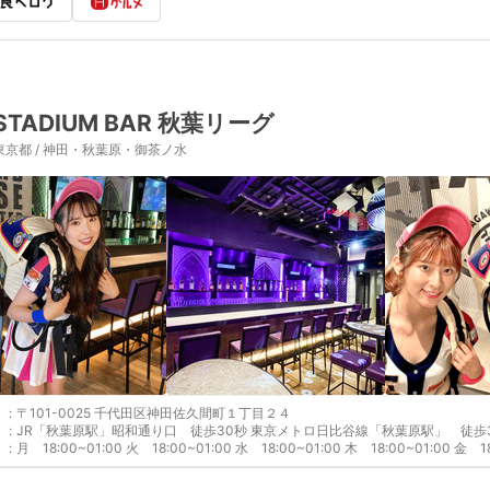
STADIUM BAR 秋葉リーグ
東京都 / 神田・秋葉原・御茶ノ水
:
〒101-0025 千代田区神田佐久間町１丁目２４
:
JR「秋葉原駅」昭和通り口 徒歩30秒 東京メトロ日比谷線「秋葉原駅」 徒歩3
:
月 18:00~01:00 火 18:00~01:00 水 18:00~01:00 木 18:00~01:00 金 1