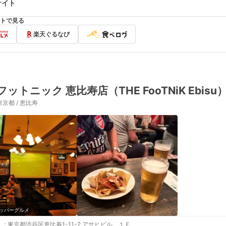
サイト
トで見る
楽天ぐるなび
フットニック 恵比寿店（THE FooTNiK Ebisu
東京都 / 恵比寿
ッパーグルメ
:
東京都渋谷区恵比寿1-11-2 アサヒビル １Ｆ