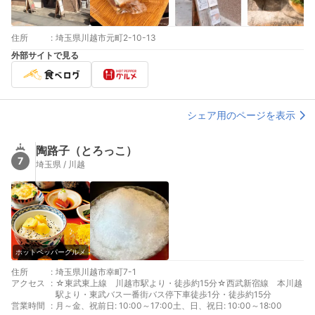
住所
:
埼玉県川越市元町2-10-13
外部サイトで見る
シェア用のページを表示
陶路子（とろっこ）
7
埼玉県 / 川越
ホットペッパーグルメ
住所
:
埼玉県川越市幸町7-1
アクセス
:
☆東武東上線 川越市駅より・徒歩約15分☆西武新宿線 本川越
駅より・東武バス一番街バス停下車徒歩1分・徒歩約15分
営業時間
:
月～金、祝前日: 10:00～17:00土、日、祝日: 10:00～18:00