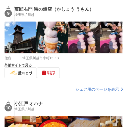
菓匠右門 時の鐘店（かしょう うもん）
9
埼玉県 / 川越
住所
:
埼玉県川越市幸町15-13
外部サイトで見る
シェア用のページを表示
小江戸 オハナ
10
埼玉県 / 川越