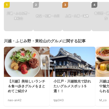
1
2
3
4
川越・ふじみ野・
春日部・越
秩父・長瀞・小川
上尾・久喜・鴻巣
東松山
加
川越・ふじみ野・東松山のグルメに関する記事
【川越】美味しいランチ
小江戸・川越観光で訪れ
川越
＆食べ歩きグルメをまと
たいグルメスポット5
♡魅
めてご紹介♪
選！！
られる
nao-an42
tpp343
M_co