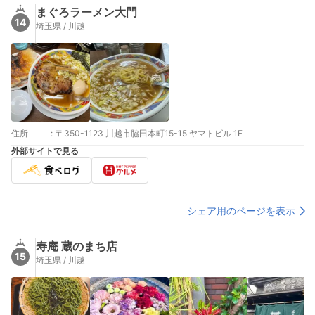
まぐろラーメン大門
14
埼玉県 / 川越
住所
:
〒350-1123 川越市脇田本町15-15 ヤマトビル 1F
外部サイトで見る
シェア用のページを表示
寿庵 蔵のまち店
15
埼玉県 / 川越