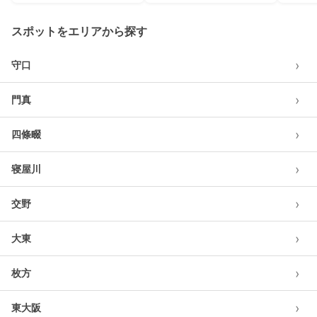
スポットをエリアから探す
›
守口
›
門真
›
四條畷
›
寝屋川
›
交野
›
大東
›
枚方
›
東大阪