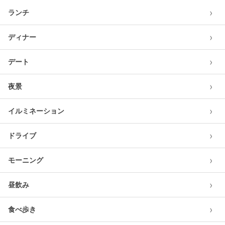
›
ランチ
›
ディナー
›
デート
›
夜景
›
イルミネーション
›
ドライブ
›
モーニング
›
昼飲み
›
食べ歩き