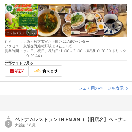
ホットペッパーグルメ
住所
:
大阪府枚方市宮之下町7-22 ABCセンター
アクセス
:
京阪交野線村野駅より徒歩18分
営業時間
:
水～日、祝日、祝前日: 11:00～21:00 （料理L.O. 20:30 ドリンク
L.O. 20:30）
外部サイトで見る
シェア用のページを表示
ベトナムレストランTHIEN AN（【旧店名】ベトナム料理店 THIEN AN）
2
大阪府 / 八尾