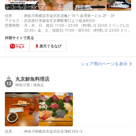
ホットペッパーグルメ
住所
:
神奈川県横浜市金沢区泥亀1-15-1 金澤第一ビル 2F・3F
アクセス
:
京浜急行本線金沢文庫駅東口より徒歩約2分
営業時間
:
月～木、日、祝日: 11:00～23:00 （料理L.O. 22:00 ドリンクL.O.
22:30）金、土、祝前日: 11:00～翌0:00 （料理L.O. 23:00 ドリン
クL.O. 23:30）
外部サイトで見る
楽天ぐるなび
シェア用のページを表示
丸京鮮魚料理店
13
神奈川県 / 港南台
住所
:
神奈川県横浜市金沢区谷津町363-3