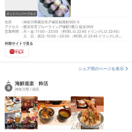
ホットペッパーグルメ
住所
:
神奈川県横浜市戸塚区柏尾町955-5
アクセス
:
横浜市営ブルーライン戸塚駅1番口 徒歩26分
営業時間
:
月～金: 11:00～23:00 （料理L.O. 22:45 ドリンクL.O. 22:45）
土、日、祝日: 10:00～23:00 （料理L.O. 22:45 ドリンクL.O.
22:45）
外部サイトで見る
シェア用のページを表示
海鮮道楽 粋活
8
神奈川県 / 栄区
ホットペッパーグルメ