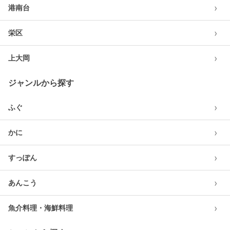
›
港南台
›
栄区
›
上大岡
ジャンルから探す
›
ふぐ
›
かに
›
すっぽん
›
あんこう
›
魚介料理・海鮮料理