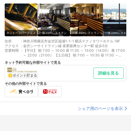
ホットペッパーグルメ
一休.comレストラン
一休.comレストラン
一休.comレストラ
住所
:
神奈川県横浜市金沢区福浦1-1-1 横浜テクノタワーホテル 18F
アクセス
:
金沢シーサイドライン線 産業振興センター駅 徒歩3分
営業時間
:
【平日】 朝 7:00 ～ 10:00 昼 11:30 ～ 15:00（14:00） 夜 17:00
～ 22:00（21:00） 【土日祝】 朝 7:00 ～ 10:30 昼 11:30 ～
16:00（15:00） 夜 17:00 ～ 22:00（21:00）
ネット予約可能な外部サイトで見る
詳細を見る
ポイント貯まる
その他の外部サイトで見る
シェア用のページを表示