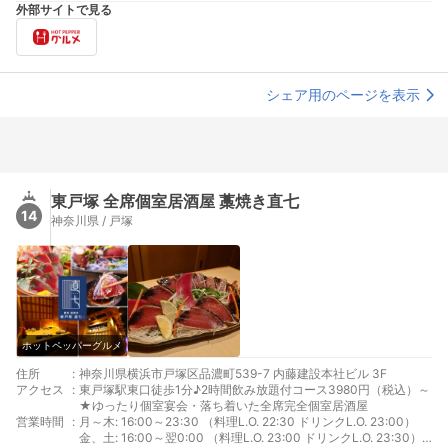
外部サイトで見る
シェア用のページを表示
東戸塚 全席個室居酒屋 藁焼き直七
14
神奈川県 / 戸塚
ホットペッパーグルメ
住所
:
神奈川県横浜市戸塚区品濃町539-7 内藤建設本社ビル 3F
アクセス
:
東戸塚駅東口徒歩1分♪2時間飲み放題付コース3980円（税込）～
★ゆったり個室宴会・落ち着いた全席完全個室居酒屋
営業時間
:
月～木: 16:00～23:30 （料理L.O. 22:30 ドリンクL.O. 23:00）
金、土: 16:00～翌0:00 （料理L.O. 23:00 ドリンクL.O. 23:30）