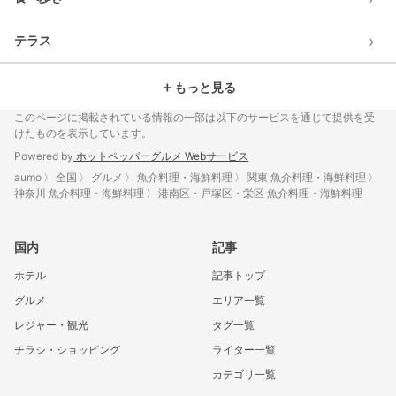
›
テラス
＋
もっと見る
このページに掲載されている情報の一部は以下のサービスを通じて提供を受
けたものを表示しています。
Powered by
ホットペッパーグルメ Webサービス
aumo
全国
グルメ
魚介料理・海鮮料理
関東 魚介料理・海鮮料理
神奈川 魚介料理・海鮮料理
港南区・戸塚区・栄区 魚介料理・海鮮料理
国内
記事
ホテル
記事トップ
グルメ
エリア一覧
レジャー・観光
タグ一覧
チラシ・ショッピング
ライター一覧
カテゴリ一覧