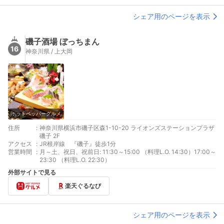
シェア用のページを表示
磯子酒場 ぼっちまん
16
神奈川県 / 上大岡
ホットペッパーグルメ
住所
:
神奈川県横浜市磯子区森1-10-20 ライオンズステーションプラザ
磯子 2F
アクセス
:
JR根岸線 『磯子』徒歩1分
営業時間
:
月～土、祝日、祝前日: 11:30～15:00 （料理L.O. 14:30）17:00～
23:30 （料理L.O. 22:30）
外部サイトで見る
楽天ぐるなび
シェア用のページを表示