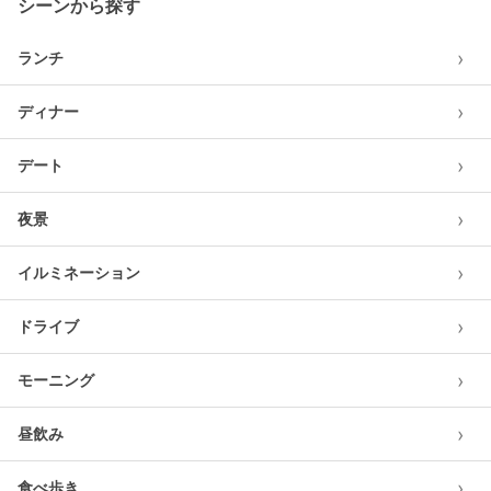
シーンから探す
›
ランチ
›
ディナー
›
デート
›
夜景
›
イルミネーション
›
ドライブ
›
モーニング
›
昼飲み
›
食べ歩き