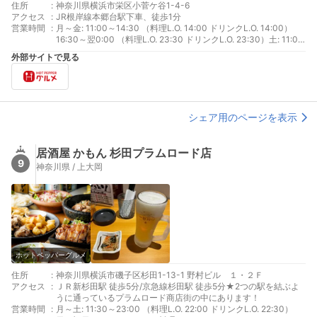
住所
:
神奈川県横浜市栄区小菅ケ谷1-4-6
アクセス
:
JR根岸線本郷台駅下車、徒歩1分
営業時間
:
月～金: 11:00～14:30 （料理L.O. 14:00 ドリンクL.O. 14:00）
16:30～翌0:00 （料理L.O. 23:30 ドリンクL.O. 23:30）土: 11:00
～翌0:00 （料理L.O. 23:30 ドリンクL.O. 23:30）日、祝日:
外部サイトで見る
11:00～23:00 （料理L.O. 22:30 ドリンクL.O. 22:30）
シェア用のページを表示
居酒屋 かもん 杉田プラムロード店
9
神奈川県 / 上大岡
ホットペッパーグルメ
住所
:
神奈川県横浜市磯子区杉田1-13-1 野村ビル １・２Ｆ
アクセス
:
ＪＲ新杉田駅 徒歩5分/京急線杉田駅 徒歩5分★2つの駅を結ぶよ
うに通っているプラムロード商店街の中にあります！
営業時間
:
月～土: 11:30～23:00 （料理L.O. 22:00 ドリンクL.O. 22:30）