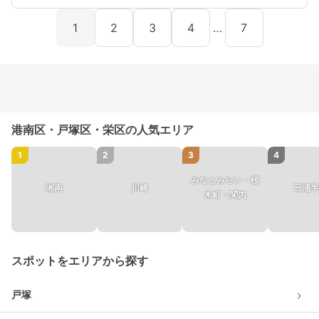
1
2
3
4
…
7
港南区・戸塚区・栄区の人気エリア
1
2
3
4
みなとみらい・桜
湘南
川崎
三浦半
木町・関内
スポットをエリアから探す
›
戸塚