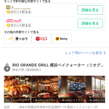
ネット予約可能な外部サイトで見る
詳細を見る
ポイント貯まる
詳細を見る
ポイント貯まる
その他の外部サイトで見る
シェア用のページを表示
RIO GRANDE GRILL 横浜ベイクォーター（リオグランデグリル）
4
神奈川県 / 横浜駅西口
ホットペッパーグルメ
一休.comレストラン
一休.comレストラン
一休.comレストラ
住所
:
神奈川県横浜市神奈川区金港町1-10 横浜ベイクォーター 3F