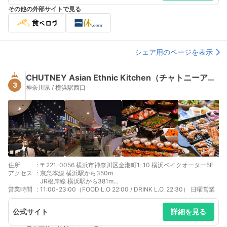
その他の外部サイトで見る
シェア用のページを表示
CHUTNEY Asian Ethnic Kitchen（チャトニーアジアンエスニックキッチン）
3
神奈川県 / 横浜駅西口
住所
:
〒221-0056 横浜市神奈川区金港町1-10 横浜ベイクオーター5F
アクセス
:
京急本線 横浜駅から350m
JR根岸線 横浜駅から381m
営業時間
:
JR横須賀線 横浜駅から381m
11:00-23:00（FOOD L.O 22:00 / DRINK L.O. 22:30） 日曜営業
JR成田エクスプレス 横浜駅から381m
公式サイト
詳細を見る