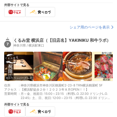
日: 11:30～15:30 （料理L.O. 14:30 ドリンクL.O. 15:00）17:00～
外部サイトで見る
22:00 （料理L.O. 21:00 ドリンクL.O. 21:00）
シェア用のページを表示
くるみ堂 横浜店（【旧店名】YAKINIKU 和牛ラボ）
7
神奈川県 / 横浜駅東口
ホットペッパーグルメ
住所
:
神奈川県横浜市神奈川区鶴屋町2-23-8 TRN横浜鶴屋町 5F
アクセス
:
【横浜駅徒歩２分！２０２３年８月OPEN！！】
営業時間
:
月～金、祝前日: 15:00～23:15 （料理L.O. 22:30 ドリンクL.O.
22:45）土、日、祝日: 12:00～23:15 （料理L.O. 22:30 ドリンク
L.O. 22:45）
外部サイトで見る