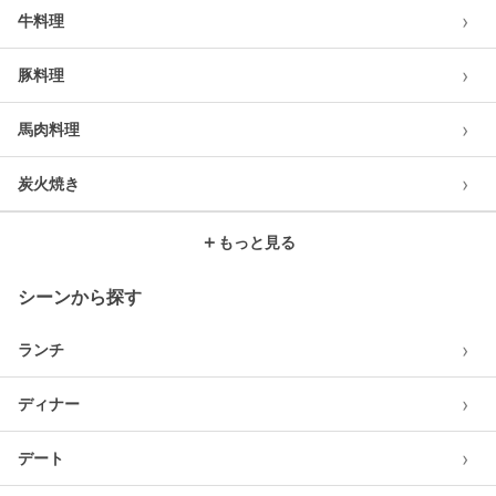
›
牛料理
›
豚料理
›
馬肉料理
›
炭火焼き
＋
もっと見る
シーンから探す
›
ランチ
›
ディナー
›
デート