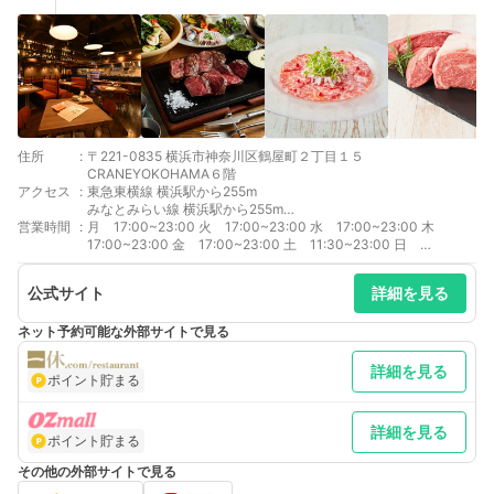
住所
:
〒221-0835 横浜市神奈川区鶴屋町２丁目１５
CRANEYOKOHAMA６階
アクセス
:
東急東横線 横浜駅から255m
みなとみらい線 横浜駅から255m
営業時間
:
JR京浜東北線 横浜駅から273m
月 17:00~23:00 火 17:00~23:00 水 17:00~23:00 木
JR根岸線 横浜駅から273m
17:00~23:00 金 17:00~23:00 土 11:30~23:00 日
JR成田エクスプレス 横浜駅から273m
11:30~23:00
公式サイト
詳細を見る
ネット予約可能な外部サイトで見る
詳細を見る
ポイント貯まる
詳細を見る
ポイント貯まる
その他の外部サイトで見る