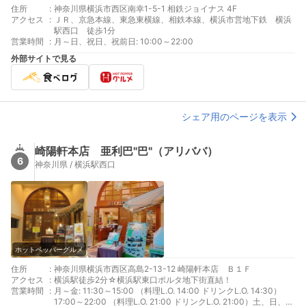
住所
:
神奈川県横浜市西区南幸1-5-1 相鉄ジョイナス 4F
アクセス
:
ＪＲ、京急本線、東急東横線、相鉄本線、横浜市営地下鉄 横浜
駅西口 徒歩1分
営業時間
:
月～日、祝日、祝前日: 10:00～22:00
外部サイトで見る
シェア用のページを表示
崎陽軒本店 亜利巴"巴"（アリババ）
6
神奈川県 / 横浜駅西口
ホットペッパーグルメ
住所
:
神奈川県横浜市西区高島2-13-12 崎陽軒本店 Ｂ１Ｆ
アクセス
:
横浜駅徒歩2分☆横浜駅東口ポルタ地下街直結！
営業時間
:
月～金: 11:30～15:00 （料理L.O. 14:00 ドリンクL.O. 14:30）
17:00～22:00 （料理L.O. 21:00 ドリンクL.O. 21:00）土、日、祝