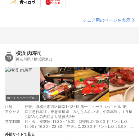
シェア用のページを表示
横浜 肉寿司
11
神奈川県 / 横浜駅東口
ホットペッパーグルメ
住所
:
神奈川県横浜市西区南幸1-13-15 第一ニューヨコハマビル 1F
アクセス
:
京浜急行本線，東急東横線，みなとみらい線，相鉄本線，ＪＲ横
浜駅みなみ西口より徒歩約2分
営業時間
:
月～金、祝前日: 11:30～15:30 （料理L.O. 15:00 ドリンクL.O.
15:00）16:30～23:30 （料理L.O. 22:30 ドリンクL.O. 23:00）
土、日、祝日: 11:30～23:30 （料理L.O. 22:30 ドリンクL.O.
外部サイトで見る
23:00）