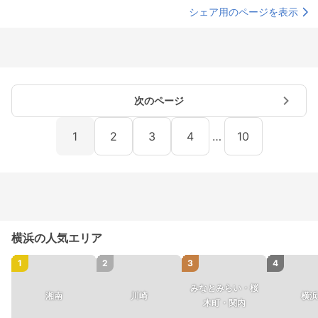
シェア用のページを表示
次のページ
1
2
3
4
…
10
横浜の人気エリア
1
2
3
4
みなとみらい・桜
湘南
川崎
横浜
木町・関内