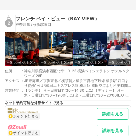
フレンチ ベイ・ビュー（BAY VIEW）
2
神奈川県 / 横浜駅東口
一休.comレストラン
一休.comレストラン
一休.comレストラン
一休.comレストラ
住所
:
神奈川県横浜市西区北幸1-3-23 横浜ベイシェラトン ホテル＆タ
ワーズ 28F
アクセス
:
JR東海道／京浜東北／横須賀／横浜市営地下鉄線 横浜駅 西口よ
り徒歩1分 JR成田エキスプレス線 横浜駅 成田空港より所要時間
営業時間
:
目安、約87分。横浜駅「西口」より徒歩1分 JR線 新横浜駅 横浜
【ランチ】 月～日曜日11:30～14:30(L.O.) 【ディナー】 月～
市営地下鉄10分「横浜駅」下車、西口より徒歩1分
木・日曜日17:30～19:00(L.O.) 金・土曜日17:30～20:00(L.O.)
【ラウンジ】 金・土・祝前日 17:30～21:30(L.O.)
ネット予約可能な外部サイトで見る
詳細を見る
ポイント貯まる
詳細を見る
ポイント貯まる