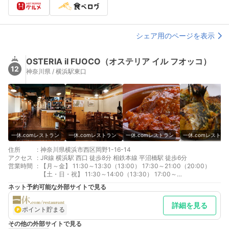
シェア用のページを表示
OSTERIA il FUOCO（オステリア イル フオッコ）
12
神奈川県 / 横浜駅東口
一休.comレストラン
一休.comレストラン
一休.comレストラン
一休.comレストラ
住所
:
神奈川県横浜市西区岡野1-16-14
アクセス
:
JR線 横浜駅 西口 徒歩8分 相鉄本線 平沼橋駅 徒歩6分
営業時間
:
【月～金】 11:30～13:30（13:00） 17:30～21:00（20:00）
【土・日・祝】 11:30～14:00（13:30） 17:00～
21:00（20:00）
ネット予約可能な外部サイトで見る
詳細を見る
ポイント貯まる
その他の外部サイトで見る