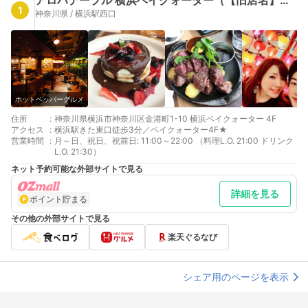
アロハテーブル 横浜ベイクォーター（【旧店名】アロハテーブル オーシャンブリーズ）
1
神奈川県 / 横浜駅西口
ホットペッパーグルメ
住所
:
神奈川県横浜市神奈川区金港町1-10 横浜ベイクォーター 4F
アクセス
:
横浜駅きた東口徒歩3分／ベイクォーター4F★
営業時間
:
月～日、祝日、祝前日: 11:00～22:00 （料理L.O. 21:00 ドリンク
L.O. 21:30）
ネット予約可能な外部サイトで見る
詳細を見る
ポイント貯まる
その他の外部サイトで見る
楽天ぐるなび
シェア用のページを表示