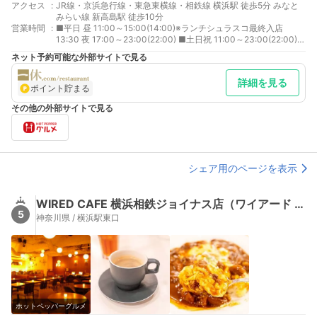
アクセス
:
JR線・京浜急行線・東急東横線・相鉄線 横浜駅 徒歩5分 みなと
みらい線 新高島駅 徒歩10分
営業時間
:
■平日 昼 11:00～15:00(14:00)※ランチシュラスコ最終入店
13:30 夜 17:00～23:00(22:00) ■土日祝 11:00～23:00(22:00) ※
ランチ最終入店15:00 ※ディナー 16:00～
ネット予約可能な外部サイトで見る
詳細を見る
ポイント貯まる
その他の外部サイトで見る
シェア用のページを表示
WIRED CAFE 横浜相鉄ジョイナス店（ワイアード カフェ）
5
神奈川県 / 横浜駅東口
ホットペッパーグルメ