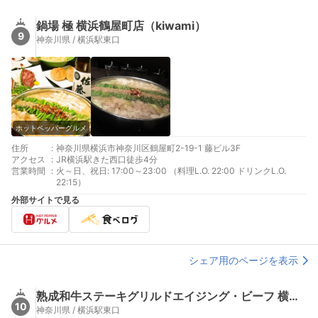
鍋場 極 横浜鶴屋町店（kiwami）
9
神奈川県 / 横浜駅東口
ホットペッパーグルメ
住所
:
神奈川県横浜市神奈川区鶴屋町2-19-1 藤ビル3F
アクセス
:
JR横浜駅きた西口徒歩4分
営業時間
:
火～日、祝日: 17:00～23:00 （料理L.O. 22:00 ドリンクL.O.
22:15）
外部サイトで見る
シェア用のページを表示
熟成和牛ステーキグリルドエイジング・ビーフ 横浜店
10
神奈川県 / 横浜駅東口