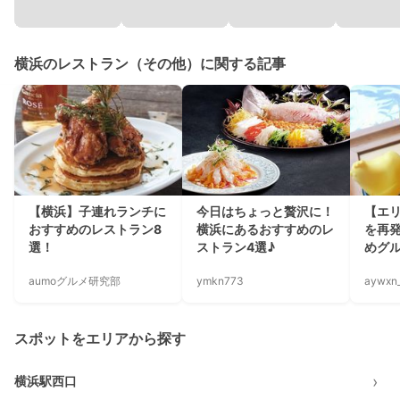
横浜のレストラン（その他）に関する記事
【横浜】子連れランチに
今日はちょっと贅沢に！
【エ
おすすめのレストラン8
横浜にあるおすすめのレ
を再
選！
ストラン4選♪
めグ
aumoグルメ研究部
ymkn773
aywxn
スポットをエリアから探す
›
横浜駅西口