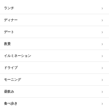
›
ランチ
›
ディナー
›
デート
›
夜景
›
イルミネーション
›
ドライブ
›
モーニング
›
昼飲み
›
食べ歩き