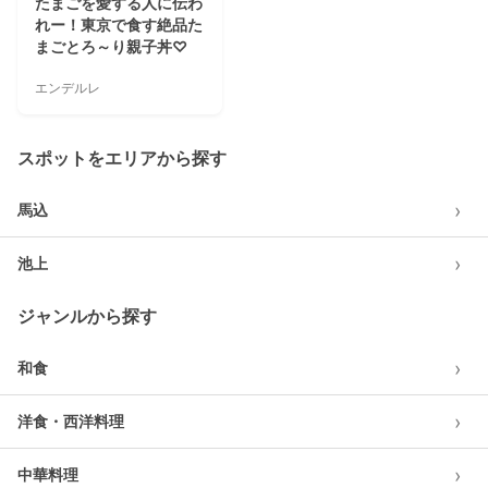
たまごを愛する人に伝わ
れー！東京で食す絶品た
まごとろ～り親子丼♡
エンデルレ
スポットをエリアから探す
›
馬込
›
池上
ジャンルから探す
›
和食
›
洋食・西洋料理
›
中華料理