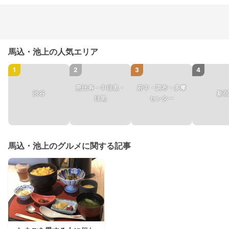
馬込・池上の人気エリア
1
2
3
4
恵比寿・中目黒・
府中・調布・多摩
渋谷
新宿
目黒
センター
馬込・池上のグルメに関する記事