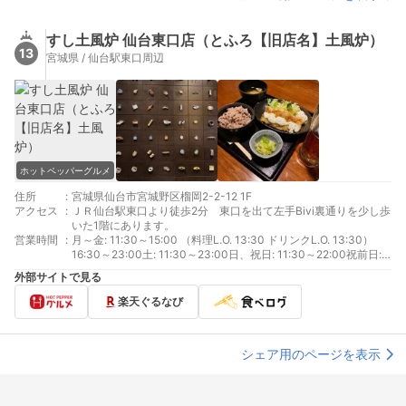
すし土風炉 仙台東口店（とふろ【旧店名】土風炉）
13
宮城県 / 仙台駅東口周辺
ホットペッパーグルメ
住所
:
宮城県仙台市宮城野区榴岡2-2-12 1F
アクセス
:
ＪＲ仙台駅東口より徒歩2分 東口を出て左手Bivi裏通りを少し歩
いた1階にあります。
営業時間
:
月～金: 11:30～15:00 （料理L.O. 13:30 ドリンクL.O. 13:30）
16:30～23:00土: 11:30～23:00日、祝日: 11:30～22:00祝前日:
11:30～15:0016:30～23:00
外部サイトで見る
楽天ぐるなび
シェア用のページを表示