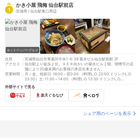
かき小屋 飛梅 仙台駅前店
1
宮城県 / 仙台駅東口周辺
ホットペッパーグルメ
住所
:
宮城県仙台市青葉区中央1-6-39 菊水ビル仙台駅前館 2F
アクセス
:
仙台駅より徒歩２分。ＡＥＲ向かいの菊水ビル２階。喫煙可の店
舗により20歳未満のお客様の来店出来ません。
営業時間
:
月～金、祝前日: 16:00～翌0:00 （料理L.O. 23:00 ドリンクL.O.
23:30）土: 11:30～14:00 （料理L.O. 13:30 ドリンクL.O.
13:30）16:00～翌0:00 （料理L.O. 23:00 ドリンクL.O. 23:30）
外部サイトで見る
日、祝日: 11:30～14:00 （料理L.O. 13:30 ドリンクL.O. 13:30）
16:00～23:00 （料理L.O. 22:00 ドリンクL.O. 22:30）
楽天ぐるなび
シェア用のページを表示