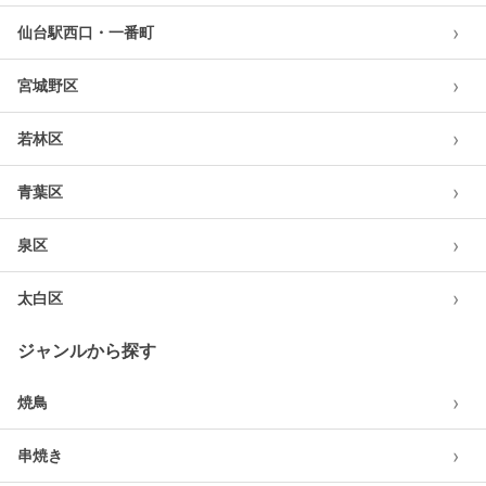
›
仙台駅西口・一番町
›
宮城野区
›
若林区
›
青葉区
›
泉区
›
太白区
ジャンルから探す
›
焼鳥
›
串焼き