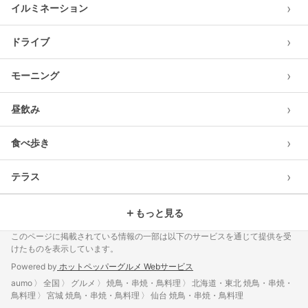
›
イルミネーション
›
ドライブ
›
モーニング
›
昼飲み
›
食べ歩き
›
テラス
＋
もっと見る
このページに掲載されている情報の一部は以下のサービスを通じて提供を受
けたものを表示しています。
Powered by
ホットペッパーグルメ Webサービス
aumo
全国
グルメ
焼鳥・串焼・鳥料理
北海道・東北 焼鳥・串焼・
鳥料理
宮城 焼鳥・串焼・鳥料理
仙台 焼鳥・串焼・鳥料理