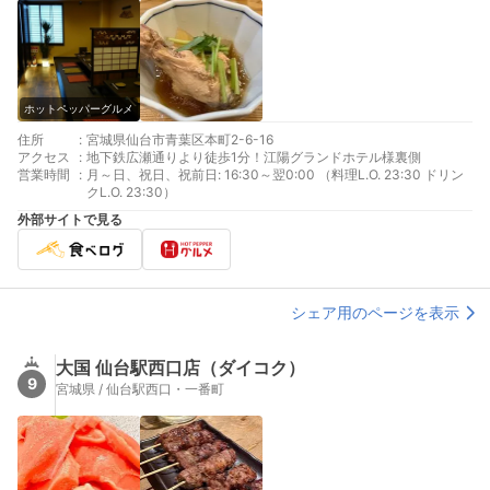
ホットペッパーグルメ
住所
:
宮城県仙台市青葉区本町2-6-16
アクセス
:
地下鉄広瀬通りより徒歩1分！江陽グランドホテル様裏側
営業時間
:
月～日、祝日、祝前日: 16:30～翌0:00 （料理L.O. 23:30 ドリン
クL.O. 23:30）
外部サイトで見る
シェア用のページを表示
大国 仙台駅西口店（ダイコク）
9
宮城県 / 仙台駅西口・一番町