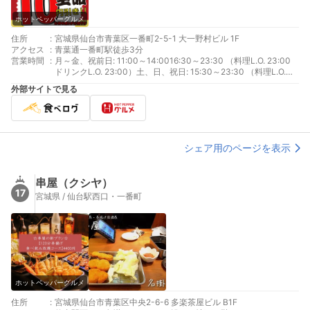
ホットペッパーグルメ
住所
:
宮城県仙台市青葉区一番町2-5-1 大一野村ビル 1F
アクセス
:
青葉通一番町駅徒歩3分
営業時間
:
月～金、祝前日: 11:00～14:0016:30～23:30 （料理L.O. 23:00
ドリンクL.O. 23:00）土、日、祝日: 15:30～23:30 （料理L.O.
23:00 ドリンクL.O. 23:00）
外部サイトで見る
シェア用のページを表示
串屋（クシヤ）
17
宮城県 / 仙台駅西口・一番町
ホットペッパーグルメ
住所
:
宮城県仙台市青葉区中央2-6-6 多楽茶屋ビル B1F