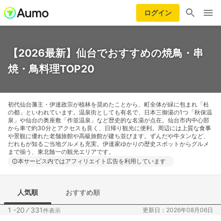
ログイン
【2026最新】仙台でおすすめの焼鳥・串
焼・鳥料理TOP20
初代仙台藩主・伊達政宗が植林を奨めたことから、町全体が緑に包まれ「杜
の都」といわれています。温泉街としても有名で、日本三御湯の1つ「秋保温
泉」や仙台の奥座敷「作並温泉」など歴史的な名湯が点在。仙台市内中心部
から車で約30分とアクセスも良く、日帰り観光に便利。周辺には上質な食事
や景観に優れた老舗旅館や高級旅館が建ち並びます。ずんだや牛タンなど、
だれもが知るご当地グルメも充実。伊達家ゆかりの歴史スポットからグルメ
まで揃う、東北髄一の観光エリアです。
本サービス内ではアフィリエイト広告を利用しています
人気順
おすすめ順
1 -20
⁄
331
更新日：2026年08月06日
件表示