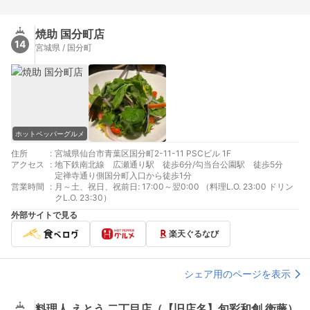
焼助 国分町店
14
宮城県 / 国分町
ホットペッパーグルメ
住所
:
宮城県仙台市青葉区国分町2-11-11 PSCビル 1F
アクセス
:
地下鉄南北線 広瀬通り駅 徒歩6分/勾当台公園駅 徒歩5分
定禅寺通り側国分町入口から徒歩1分
営業時間
:
月～土、祝日、祝前日: 17:00～翌0:00 （料理L.O. 23:00 ドリン
クL.O. 23:30）
外部サイトで見る
楽天ぐるなび
シェア用のページを表示
料理人 えとう 二丁目店（【旧店名】旬彩和創 衛藤）