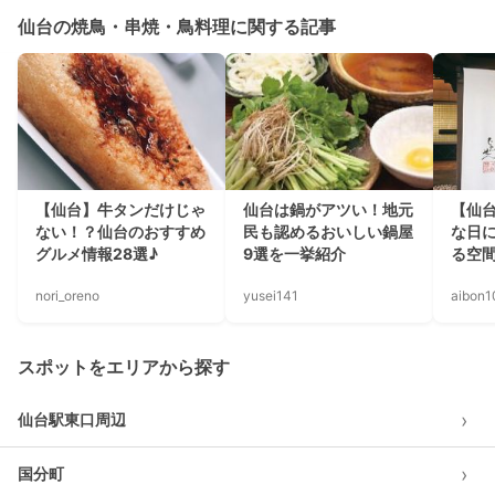
仙台の焼鳥・串焼・鳥料理に関する記事
【仙台】牛タンだけじゃ
仙台は鍋がアツい！地元
【仙
ない！？仙台のおすすめ
民も認めるおいしい鍋屋
な日
グルメ情報28選♪
9選を一挙紹介
る空
nori_oreno
yusei141
aibon1
スポットをエリアから探す
›
仙台駅東口周辺
›
国分町