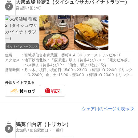
大衆酒場 稲虎2（タイシュウサカバ イナトラツー）
7
宮城県 / 国分町
ホットペッパーグルメ
住所
:
宮城県仙台市青葉区一番町4-4-36 ファーストワンビル 1F
アクセス
:
地下鉄南北線：「広瀬通」駅より徒歩4分/バス：「電力ビル前」
バス停より徒歩4分/JR：「仙台」駅より徒歩15分
営業時間
:
月～木、祝日、祝前日: 15:00～23:00 （料理L.O. 22:00 ドリンク
L.O. 22:00）金、土: 15:00～翌0:00 （料理L.O. 23:00 ドリンク
L.O. 23:00）日: 15:00～22:00 （料理L.O. 21:00 ドリンクL.O.
外部サイトで見る
21:00）
シェア用のページを表示
鶏寛 仙台店（トリカン）
8
宮城県 / 仙台駅西口・一番町