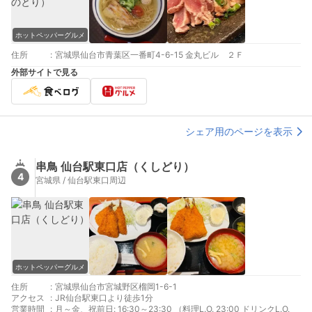
ホットペッパーグルメ
住所
:
宮城県仙台市青葉区一番町4-6-15 金丸ビル ２Ｆ
外部サイトで見る
シェア用のページを表示
串鳥 仙台駅東口店（くしどり）
4
宮城県 / 仙台駅東口周辺
ホットペッパーグルメ
住所
:
宮城県仙台市宮城野区榴岡1-6-1
アクセス
:
JR仙台駅東口より徒歩1分
営業時間
:
月～金、祝前日: 16:30～23:30 （料理L.O. 23:00 ドリンクL.O.