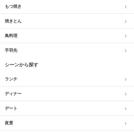
›
もつ焼き
›
焼きとん
›
鳥料理
›
手羽先
シーンから探す
›
ランチ
›
ディナー
›
デート
›
夜景