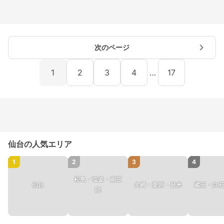
次のページ
1
2
3
4
…
17
仙台の人気エリア
1
2
3
4
松島・塩釜・南三
仙台
大崎・栗原・登米
蔵王・白石
陸