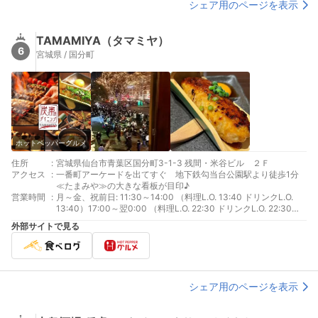
シェア用のページを表示
TAMAMIYA（タマミヤ）
6
宮城県 / 国分町
ホットペッパーグルメ
住所
:
宮城県仙台市青葉区国分町3-1-3 残間・米谷ビル ２Ｆ
アクセス
:
一番町アーケードを出てすぐ 地下鉄勾当台公園駅より徒歩1分
≪たまみや≫の大きな看板が目印♪
営業時間
:
月～金、祝前日: 11:30～14:00 （料理L.O. 13:40 ドリンクL.O.
13:40）17:00～翌0:00 （料理L.O. 22:30 ドリンクL.O. 22:30）
土、祝日: 17:00～翌0:00 （料理L.O. 22:30 ドリンクL.O. 22:30）
外部サイトで見る
シェア用のページを表示