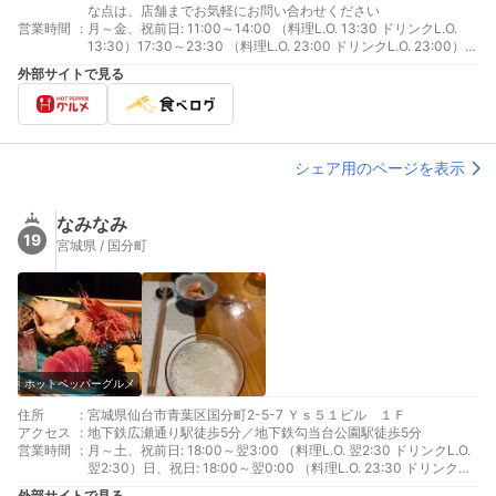
な点は、店舗までお気軽にお問い合わせください
営業時間
:
月～金、祝前日: 11:00～14:00 （料理L.O. 13:30 ドリンクL.O.
13:30）17:30～23:30 （料理L.O. 23:00 ドリンクL.O. 23:00）
土、祝日: 17:30～23:30 （料理L.O. 23:00 ドリンクL.O. 23:00）
外部サイトで見る
シェア用のページを表示
なみなみ
19
宮城県 / 国分町
ホットペッパーグルメ
住所
:
宮城県仙台市青葉区国分町2-5-7 Ｙｓ５１ビル １Ｆ
アクセス
:
地下鉄広瀬通り駅徒歩5分／地下鉄勾当台公園駅徒歩5分
営業時間
:
月～土、祝前日: 18:00～翌3:00 （料理L.O. 翌2:30 ドリンクL.O.
翌2:30）日、祝日: 18:00～翌0:00 （料理L.O. 23:30 ドリンク
L.O. 23:30）
外部サイトで見る