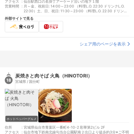
アクセス
:
仙台駅西口の名掛丁アーケード沿いの地下１階
営業時間
:
月～金、祝前日: 14:00～23:00 （料理L.O. 22:30 ドリンクL.O.
22:30）土、日、祝日: 11:30～23:00 （料理L.O. 22:30 ドリンク
L.O. 22:30）
外部サイトで見る
シェア用のページを表示
炭焼きと肉そば 火鳥（HINOTORI）
18
宮城県 / 国分町
ホットペッパーグルメ
住所
:
宮城県仙台市青葉区一番町4-10-2 彩華第2ビル 2F
アクセス
:
仙台市地下鉄南北線勾当台公園駅南２出口より徒歩約3分※ご不明