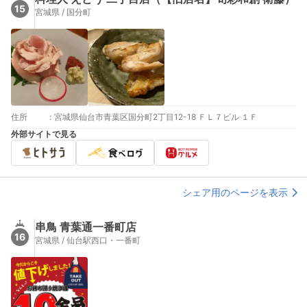
15
宮城県 / 国分町
住所
:
宮城県仙台市青葉区国分町2丁目12-18 ＦＬ７ビル １Ｆ
外部サイトで見る
シェア用のページを表示
串鳥 青葉通一番町店
16
宮城県 / 仙台駅西口・一番町