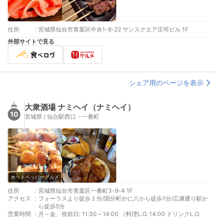
住所
:
宮城県仙台市青葉区中央1-8-22 サンスクエア庄司ビル 1F
外部サイトで見る
シェア用のページを表示
大衆酒場 ナミヘイ（ナミヘイ）
10
宮城県 / 仙台駅西口・一番町
ホットペッパーグルメ
住所
:
宮城県仙台市青葉区一番町3-9-4 1F
アクセス
:
フォーラスより徒歩１分/国分町かに八から徒歩1分/広瀬通り駅か
ら徒歩5分
営業時間
:
月～金、祝前日: 11:30～14:00 （料理L.O. 14:00 ドリンクL.O.