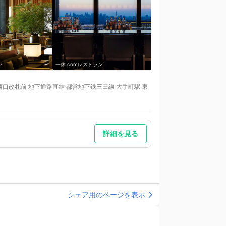
ン
一休.comレストラン
一休.comレストラン
口改札前 地下通路直結 都営地下鉄三田線 大手町駅 東
詳細を見る
シェア用のページを表示