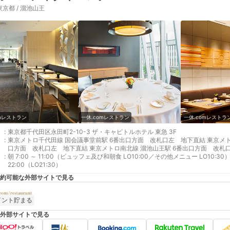
東京都 / 溜池山王
omレストラン
一休.comレストラン
一休.comレストラ
:
東京都千代田区永田町2-10-3 ザ・キャピトルホテル 東急 3F
:
東京メトロ千代田線 国会議事堂前駅 6番出口方面 改札口左 地下直結 東京メ
口方面 改札口左 地下直結 東京メトロ南北線 溜池山王駅 6番出口方面 改札
:
朝 7:00 ～ 11:00（ビュッフェ及び和朝食 LO10:00／その他メニュー LO10:30） 昼 11:30 ～ 15:00（LO14:30） 夜 17:00 ～
22:00（LO21:30）
約可能な外部サイトで見る
イント貯まる
外部サイトで見る