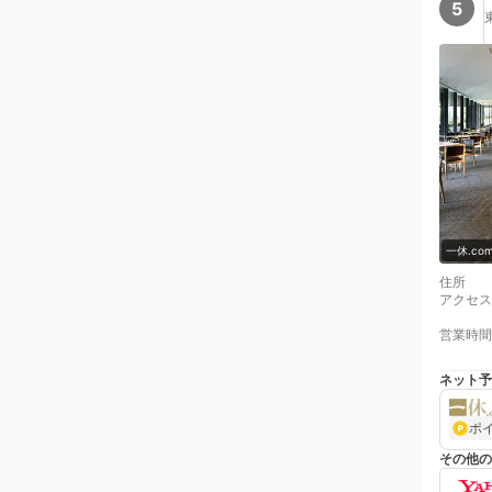
5
一休.c
住所
アクセス
営業時間
ネット予
ポ
その他の