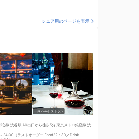
シェア用のページを表示
ン
一休.comレストラン
一休.comレストラン
心線 渋谷駅 A0出口から徒歩5分 東京メトロ銀座線 渋