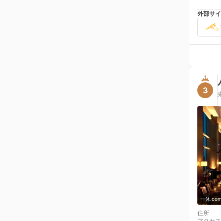
外部サイ
3
一休.c
住所
アクセス