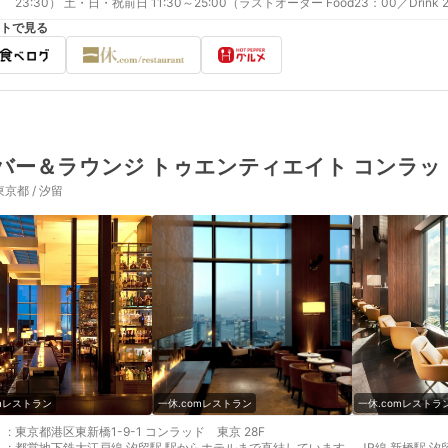
23:30） 土・日・祝前日 11:30～25:00（ラストオーダー Food23：00／Drink 2
トで見る
バー＆ラウンジ トゥエンティエイト コンラッド東京
東京都 / 汐留
omレストラン
一休.comレストラン
一休.comレストラ
:
東京都港区東新橋1-9-1 コンラッド 東京 28F
:
都営地下鉄大江戸線 汐留駅 駅からホテルまで直結しています。 JR線 新橋駅 汐