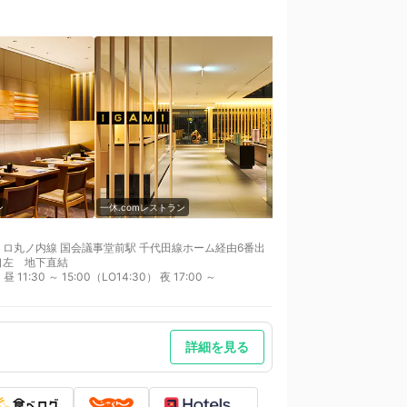
ン
一休.comレストラン
一休.comレストラン
トロ丸ノ内線 国会議事堂前駅 千代田線ホーム経由6番出
口左 地下直結
詳細を見る