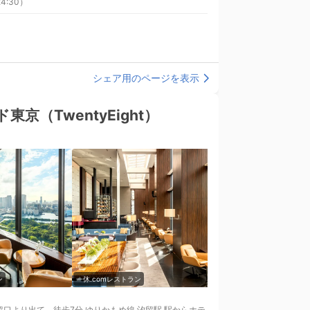
4:30）
シェア用のページを表示
（TwentyEight）
ン
一休.comレストラン
一休.comレストラン
留口より出て、徒歩7分 ゆりかもめ線 汐留駅 駅からホテ