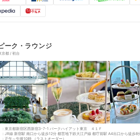
ピーク・ラウンジ
東京都 / 初台
omレストラン
:
東京都新宿区西新宿3-7-1 パークハイアット東京 ４１Ｆ
:
JR線 新宿駅 南口から徒歩12分 都営地下鉄大江戸線 都庁前駅 A4出口から徒歩8
:
正午～午後10時 （ラストオーダー）