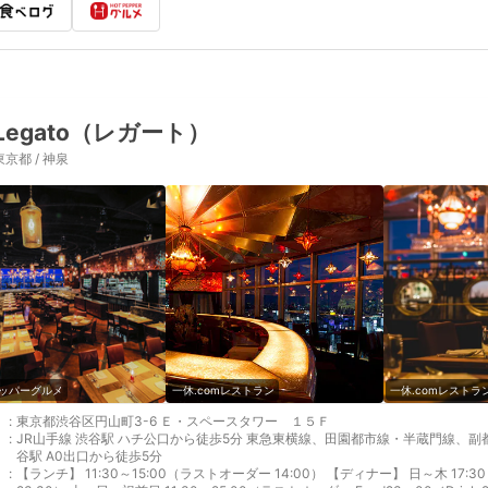
Legato（レガート）
東京都 / 神泉
ッパーグルメ
一休.comレストラン
一休.comレストラ
:
東京都渋谷区円山町3-6 Ｅ・スペースタワー １５Ｆ
:
JR山手線 渋谷駅 ハチ公口から徒歩5分 東急東横線、田園都市線・半蔵門線、副都
谷駅 A0出口から徒歩5分
:
【ランチ】 11:30～15:00（ラストオーダー 14:00） 【ディナー】 日～木 17:30～24:00（ラストオーダー Food22：30／Drink