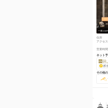
一休.c
住所
アクセス
営業時間
ネット予
ポ
その他の