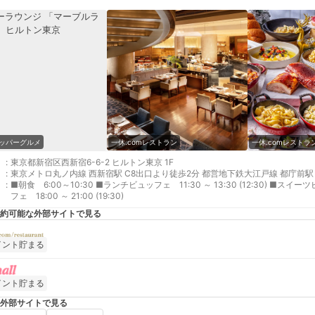
ッパーグルメ
一休.comレストラン
一休.comレストラ
:
東京都新宿区西新宿6-6-2 ヒルトン東京 1F
:
東京メトロ丸ノ内線 西新宿駅 C8出口より徒歩2分 都営地下鉄大江戸線 都庁前駅 E
:
■朝食 6:00～10:30 ■ランチビュッフェ 11:30 ～ 13:30 (12:30) ■スイーツ
フェ 18:00 ～ 21:00 (19:30)
約可能な外部サイトで見る
イント貯まる
イント貯まる
外部サイトで見る