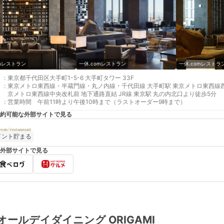
omレストラン
一休.comレストラン
一休.comレストラ
:
東京都千代田区大手町1-5-6 大手町タワー 33F
:
東京メトロ東西線・半蔵門線・丸ノ内線・千代田線 大手町駅 東京メトロ東西線西
京メトロ東西線中央改札前 地下通路直結 JR線 東京駅 丸の内北口より徒歩5分
:
営業時間 午前11時より午後10時まで（ラストオーダー9時まで）
約可能な外部サイトで見る
イント貯まる
外部サイトで見る
オールデイダイニング ORIGAMI