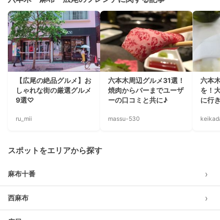
【広尾の絶品グルメ】お
六本木周辺グルメ31選！
六本
しゃれな街の厳選グルメ
焼肉からバーまでユーザ
を！
9選♡
ーの口コミと共に♪
に行き
ru_mii
massu-530
keika
スポットをエリアから探す
›
麻布十番
›
西麻布