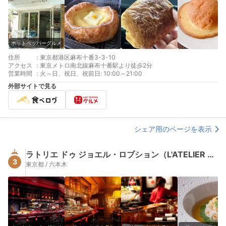
ホットペッパーグルメ
住所
:
東京都港区麻布十番3-3-10
アクセス
:
東京メトロ南北線麻布十番駅より徒歩2分
営業時間
:
火～日、祝日、祝前日: 10:00～21:00
外部サイトで見る
シェア用のページを表示
ラトリエ ドゥ ジョエル・ロブション（L'ATELIER de Joel Robuchon）
3
東京都 / 六本木