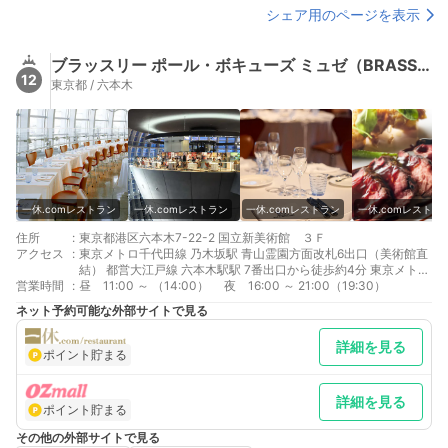
シェア用のページを表示
ブラッスリー ポール・ボキューズ ミュゼ（BRASSERIE PAUL BOCUSE Le Musee）
12
東京都 / 六本木
一休.comレストラン
一休.comレストラン
一休.comレストラン
一休.comレストラ
住所
:
東京都港区六本木7-22-2 国立新美術館 ３Ｆ
アクセス
:
東京メトロ千代田線 乃木坂駅 青山霊園方面改札6出口（美術館直
結） 都営大江戸線 六本木駅駅 7番出口から徒歩約4分 東京メトロ
営業時間
:
日比谷線 六本木駅 4a出口から徒歩約5分
昼 11:00 ～ （14:00） 夜 16:00 ～ 21:00（19:30）
ネット予約可能な外部サイトで見る
詳細を見る
ポイント貯まる
詳細を見る
ポイント貯まる
その他の外部サイトで見る