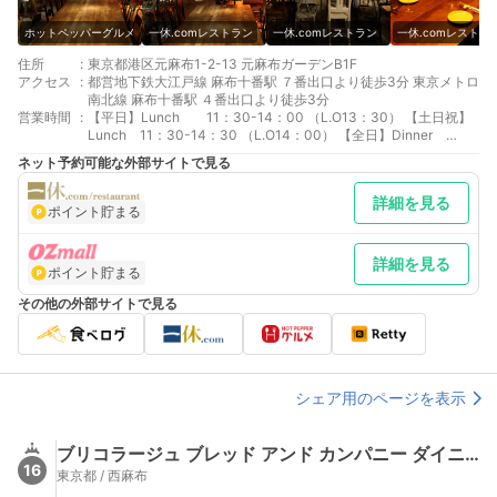
ホットペッパーグルメ
一休.comレストラン
一休.comレストラン
一休.comレストラ
住所
:
東京都港区元麻布1-2-13 元麻布ガーデンB1F
アクセス
:
都営地下鉄大江戸線 麻布十番駅 ７番出口より徒歩3分 東京メトロ
南北線 麻布十番駅 ４番出口より徒歩3分
営業時間
:
【平日】Lunch 11：30-14：00 （L.O13：30） 【土日祝】
Lunch 11：30-14：30 （L.O14：00） 【全日】Dinner
17.30-23：00 （Food L.O22:00 DrinkL.O 22:15)
ネット予約可能な外部サイトで見る
詳細を見る
ポイント貯まる
詳細を見る
ポイント貯まる
その他の外部サイトで見る
シェア用のページを表示
ブリコラージュ ブレッド アンド カンパニー ダイニング・カフェ
16
東京都 / 西麻布