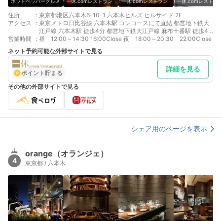
ホットペッパーグルメ
一休.comレストラン
一休.comレストラン
一休.comレストラ
住所
:
東京都港区六本木6-10-1 六本木ヒルズ ヒルサイド 2F
アクセス
:
東京メトロ日比谷線 六本木駅 コンコースにて直結 都営地下鉄大
江戸線 六本木駅 徒歩4分 都営地下鉄大江戸線 麻布十番駅 徒歩4
営業時間
:
分
昼 12:00～14:30 16:00Close 夜 18:00～20:30 22:00Close
ネット予約可能な外部サイトで見る
詳細を見る
ポイント貯まる
その他の外部サイトで見る
シェア用のページを表示
orange（オランジェ）
4
東京都 / 六本木