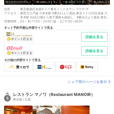
ホットペッパーグルメ
一休.comレストラン
一休.comレストラン
一休.comレストラ
住所
:
東京都港区赤坂9-7-1 東京ミッドタウン プラザ 1F
アクセス
:
都営大江戸線 六本木駅 8番出口より直結 東京メトロ日比谷線 六
本木駅 4a出口側から地下通路を経由し、8番出口より直結 東京メ
営業時間
:
トロ千代田線 乃木坂駅 3番出口より徒歩約3分
[日～木] 11:00～23:00 [金・土] 11:00~26:00
ネット予約可能な外部サイトで見る
詳細を見る
ポイント貯まる
詳細を見る
ポイント貯まる
その他の外部サイトで見る
シェア用のページを表示
レストラン マノワ（Restaurant MANOIR）
5
東京都 / 広尾