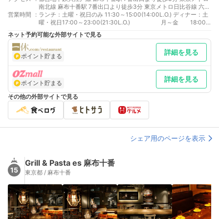
南北線 麻布十番駅 7番出口より徒歩3分 東京メトロ日比谷線 六本
営業時間
:
木駅 1a出口より徒歩10分
ランチ：土曜・祝日のみ 11:30～15:00(14:00L.O.) ディナー：土
曜・祝日17:00～23:00(21:30L.O.) 月～金 18:00
～23:00(21:30L.O.)
ネット予約可能な外部サイトで見る
詳細を見る
ポイント貯まる
詳細を見る
ポイント貯まる
その他の外部サイトで見る
シェア用のページを表示
Grill & Pasta es 麻布十番
15
東京都 / 麻布十番