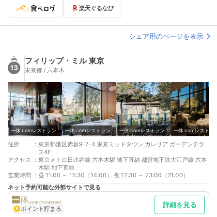
楽天ぐるなび
シェア用のページを表示
フィリップ・ミル 東京
13
東京都 / 六本木
一休.comレストラン
一休.comレストラン
一休.comレストラン
一休.comレストラ
住所
:
東京都港区赤坂9-7-4 東京ミッドタウン ガレリア ガーデンテラ
ス4F
アクセス
:
東京メトロ日比谷線 六本木駅 地下直結 都営地下鉄大江戸線 六本
木駅 地下直結
営業時間
:
昼 11:00 ～ 15:30（14:00） 夜 17:30 ～ 23:00（21:00）
ネット予約可能な外部サイトで見る
詳細を見る
ポイント貯まる