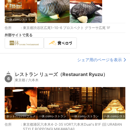
一休.comレストラン
住所
:
東京都渋谷区広尾1-10-6 プロスペクト グラーサ広尾 1F
外部サイトで見る
シェア用のページを表示
レストラン リューズ（Restaurant Ryuzu）
6
東京都 / 六本木
ホットペッパーグルメ
一休.comレストラン
一休.comレストラン
一休.comレストラ
住所
:
東京都港区六本木4-2-35 VORT六本木Dual's B1F (旧 URABAN
STYLE ROPPONGI MIKAWADAI)