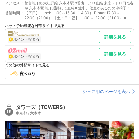
アクセス
:
都営地下鉄大江戸線 六本木駅 8番出口より直結 東京メトロ日比谷
線 六本木駅 地下通路にて直結※ 途中、段差があるため車椅子・ベ
営業時間
:
ビーカーにてお越しの場合、 4a出口より地上に出て お越しくだ
【平日】 Lunch 11:00～15:30（14:30） Dinner 17:30～
さい。 東京メトロ千代田線 乃木坂駅 3番出口より徒歩約3分
22:00（21:00） 【土・日・祝】 11:00 ～ 22:00（21:00） ※
土・日・祝 16:30～17:30はオーダー頂けません
ネット予約可能な外部サイトで見る
詳細を見る
ポイント貯まる
詳細を見る
ポイント貯まる
その他の外部サイトで見る
シェア用のページを表示
タワーズ（TOWERS）
19
東京都 / 六本木