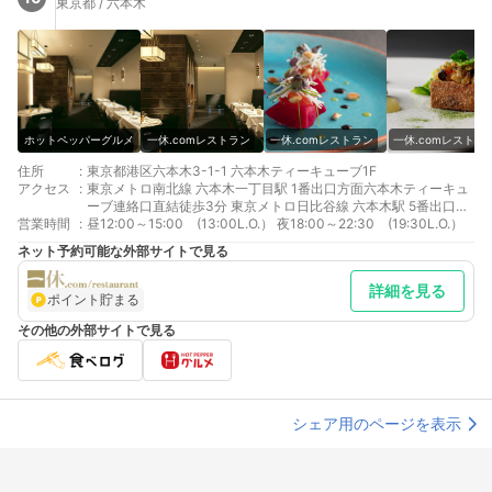
東京都 / 六本木
ホットペッパーグルメ
一休.comレストラン
一休.comレストラン
一休.comレストラ
住所
:
東京都港区六本木3-1-1 六本木ティーキューブ1F
アクセス
:
東京メトロ南北線 六本木一丁目駅 1番出口方面六本木ティーキュ
ーブ連絡口直結徒歩3分 東京メトロ日比谷線 六本木駅 5番出口溜
営業時間
:
池方面へ徒歩6分 都営地下鉄大江戸線 六本木駅 5番出口溜池方面
昼12:00～15:00 (13:00L.O.） 夜18:00～22:30 (19:30L.O.）
へ徒歩6分
ネット予約可能な外部サイトで見る
詳細を見る
ポイント貯まる
その他の外部サイトで見る
シェア用のページを表示