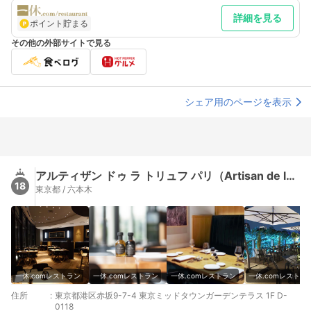
詳細を見る
ポイント貯まる
その他の外部サイトで見る
シェア用のページを表示
アルティザン ドゥ ラ トリュフ パリ（Artisan de la TRUFFE Paris）
18
東京都 / 六本木
一休.comレストラン
一休.comレストラン
一休.comレストラン
一休.comレストラ
住所
:
東京都港区赤坂9-7-4 東京ミッドタウンガーデンテラス 1F D-
0118