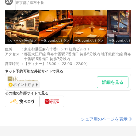
20
東京都 / 麻布十番
ホットペッパーグルメ
一休.comレストラン
一休.comレストラン
一休.comレストラ
住所
:
東京都港区麻布十番1-5-11 紅梅ビル１Ｆ
アクセス
:
都営大江戸線 麻布十番駅 7番出口 徒歩5分以内 地下鉄南北線 麻布
十番駅 5番出口 徒歩7分以内
営業時間
:
【ディナー】 18:00 ～ 23:00（22:00）
ネット予約可能な外部サイトで見る
詳細を見る
ポイント貯まる
その他の外部サイトで見る
シェア用のページを表示