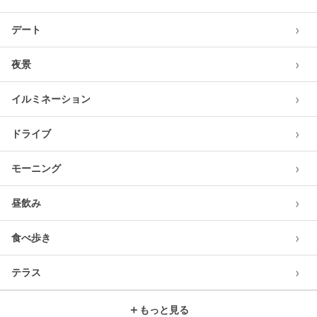
›
デート
›
夜景
›
イルミネーション
›
ドライブ
›
モーニング
›
昼飲み
›
食べ歩き
›
テラス
＋
もっと見る