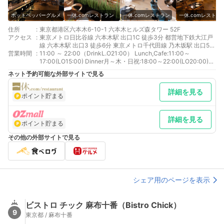
ホットペッパーグルメ
一休.comレストラン
一休.comレストラン
一休.comレストラ
住所
:
東京都港区六本木6-10-1 六本木ヒルズ森タワー 52F
アクセス
:
東京メトロ日比谷線 六本木駅 出口1C 徒歩3分 都営地下鉄大江戸
線 六本木駅 出口3 徒歩6分 東京メトロ千代田線 乃木坂駅 出口5
営業時間
:
徒歩10分
11:00 ～ 22:00（DrinkL.O21:00） Lunch,Cafe:11:00～
17:00(LO15:00) Dinner月～木・日祝:18:00～22:00(LO20:00)
Dinner金・土:18:00～23:00(LO21:00) MOON Light High
ネット予約可能な外部サイトで見る
Tea/18:00 ～ 22:00（L.O20:00）
詳細を見る
ポイント貯まる
詳細を見る
ポイント貯まる
その他の外部サイトで見る
シェア用のページを表示
ビストロ チック 麻布十番（Bistro Chick）
9
東京都 / 麻布十番