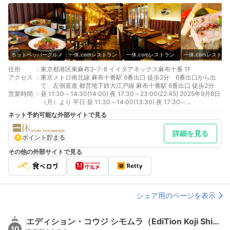
ホットペッパーグルメ
一休.comレストラン
一休.comレストラン
一休.comレストラ
住所
:
東京都港区東麻布3-7-8 イイダアネックス麻布十番 1F
アクセス
:
東京メトロ南北線 麻布十番駅 6番出口 徒歩2分 6番出口から出
て、左側直進 都営地下鉄大江戸線 麻布十番駅 6番出口 徒歩2分
営業時間
:
昼 11:30～14:30(14:00) 夜 17:30～23:00(22:45) 2025年9月8日
（月）より 平日 昼 11:30～14:00(13:30) 夜 17:30～
23:00(22:45) 土日祝 昼 11:30～14:30(14:00) 夜 17:30～
ネット予約可能な外部サイトで見る
23:00(22:45)
詳細を見る
ポイント貯まる
その他の外部サイトで見る
シェア用のページを表示
エディション・コウジ シモムラ（EdiTion Koji Shimomura）
10