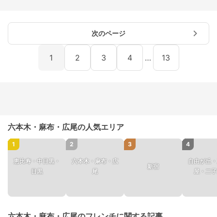
次のページ
1
2
3
4
…
13
六本木・麻布・広尾の人気エリア
1
2
3
4
恵比寿・中目黒・
六本木・麻布・広
自由が丘・
新宿
目黒
尾
屋・二子
六本木・麻布・広尾のフレンチに関する記事