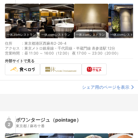
一休.comレストラン
一休.comレストラン
一休.comレストラン
一休.comレストラ
住所
:
東京都港区西麻布2-26-4
アクセス
:
東京メトロ銀座線・千代田線・半蔵門線 表参道駅 12分
営業時間
:
昼 11:30 ～ 16:00（12:30） 夜 17:00 ～ 23:30（20:00）
外部サイトで見る
シェア用のページを表示
ポワンタージュ（pointage）
2
東京都 / 麻布十番