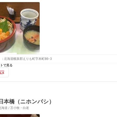
:
北海道幌泉郡えりも町字本町86-3
トで見る
日本橋（ニホンバシ）
北海道 / 苫小牧・白老