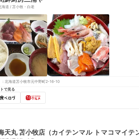
北海道 / 苫小牧・白老
:
北海道苫小牧市元中野町2-16-10
トで見る
海天丸 苫小牧店（カイテンマル トマコマイテ