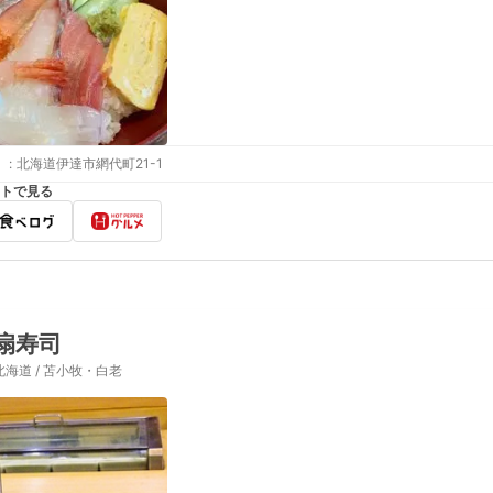
:
北海道伊達市網代町21-1
トで見る
扇寿司
北海道 / 苫小牧・白老