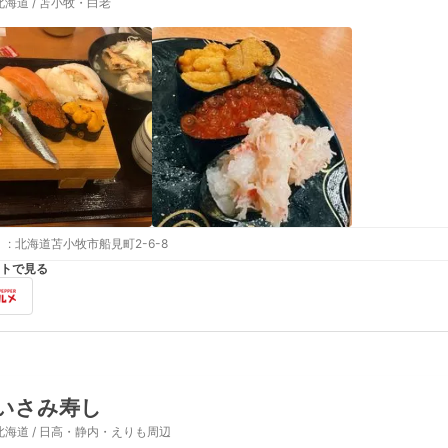
北海道 / 苫小牧・白老
:
北海道苫小牧市船見町2-6-8
トで見る
いさみ寿し
北海道 / 日高・静内・えりも周辺