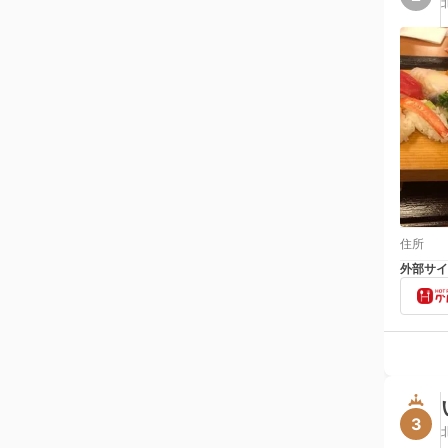
住所
外部サイ
3