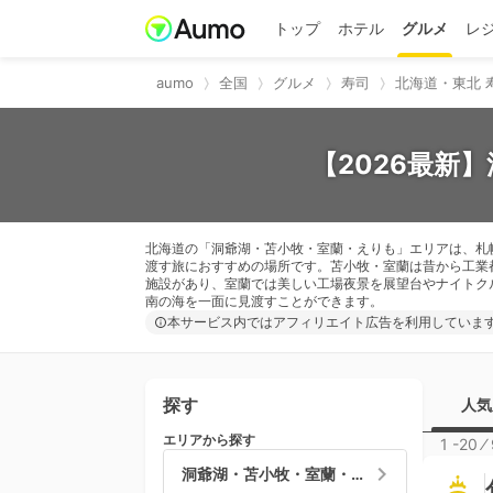
トップ
ホテル
グルメ
レ
aumo
全国
グルメ
寿司
北海道・東北 
【2026最新
北海道の「洞爺湖・苫小牧・室蘭・えりも」エリアは、札
渡す旅におすすめの場所です。苫小牧・室蘭は昔から工業
施設があり、室蘭では美しい工場夜景を展望台やナイトク
南の海を一面に見渡すことができます。
本サービス内ではアフィリエイト広告を利用していま
探す
人気
エリアから探す
1 -20
⁄
洞爺湖・苫小牧・室蘭・えりも