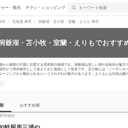
ジャー・観光
チラシ・ショッピング
寿司
北海道 寿司
洞爺湖・苫小牧・室蘭・えりも 寿司
】洞爺湖・苫小牧・室蘭・えりもでおすすめ
幌から南部の方面に位置する湾岸部の地域です。洞爺湖は美しい湖や温泉街が魅力
都市かつ湾岸都市として栄えてきた地域として有名です。苫小牧には「ノーザンホ
ルージングから眺められるというそれぞれの魅力があります。えりもには日高山脈
す
順
おすすめ順
97
件表示
旬鮮厨房三浦や