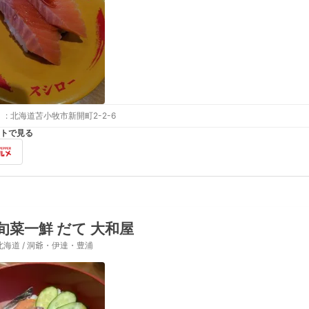
:
北海道苫小牧市新開町2-2-6
トで見る
旬菜一鮮 だて 大和屋
北海道 / 洞爺・伊達・豊浦